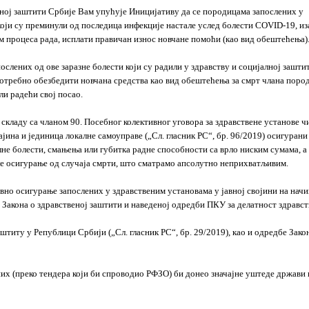
лној заштити Србије Вам упућује Иницијативу да се породицама запослених у
који су преминули од последица инфекције настале услед болести COVID-
19, из
оком процеса рада, исплати правичан износ новчане помоћи (као вид обештећења)
лених од ове заразне болести који су радили у здравству и социјалној зашти
потребно обезбедити новчана средства као вид обештећења за смрт члана поро
ли радећи свој посао.
складу са чланом 90. Посебног колективног уговора за здравствене установе чи
ина и јединица локалне самоуправе („Сл. гласник РС“, бр. 96/2019) осигурани
лне болести, смањења или губитка радне способности са врло ниским сумама, а
иле осигурање од случаја смрти, што сматрамо апсолутно неприхватљивим.
вно осигурање запослених у здравственим установама у јавној својини на начи
4) Закона о здравственој заштити и наведеној одредби ПКУ за делатност здравст
штиту у Републици Србији („Сл. гласник РС“, бр. 29/2019), као и одредбе Зако
их (преко тендера који би спроводио РФЗО) би донео значајне уштеде држави 