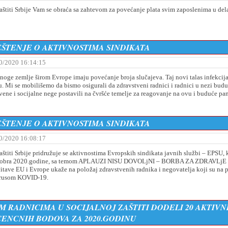
zaštiti Srbije Vam se obraća sa zahtevom za povećanje plata svim zaposlenima u del
ŠTENJE O AKTIVNOSTIMA SINDIKATA
0/2020 16:14:15
ge zemlјe širom Evrope imaju povećanje broja slučajeva. Taj novi talas infekcija
gu. Mi se mobilišemo da bismo osigurali da zdravstveni radnici i radnici u nezi budu
tvene i socijalne nege postavili na čvršće temelјe za reagovanje na ovu i buduće p
ŠTENЈE O AKTIVNOSTIMA SINDIKATA
0/2020 16:08:17
aštiti Srbije pridružuje se aktivnostima Evropskih sindikata javnih službi – EPSU, 
. oktobra 2020.godine, sa temom APLAUZI NISU DOVOLjNI – BORBA ZA ZDRAVLjE
tave EU i Evrope ukaže na položaj zdravstvenih radnika i negovatelјa koji su na 
 virusom KOVID-19.
IM RADNICIMA U SOCIJALNOJ ZAŠTITI DODELI 20 AKTIVN
CENCNIH BODOVA ZA 2020.GODINU