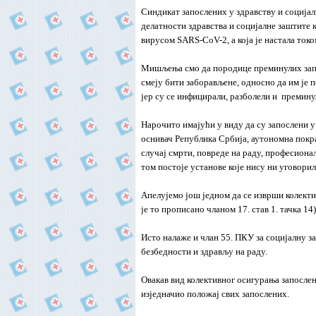
Синдикат запослених у здравству и соција
делатности здравства и социјалне заштите 
вирусом SARS-
CoV-
2, а која је настала т
Мишљења смо да породице преминулих запос
смеју бити заборављене, односно да им је 
јер су се инфицирали, разболели и премину
Нарочито имајући у виду да су запослени у 
оснивач Република Србија, аутономна покрај
случај смрти, повреде на раду, професиона
том постоје установе које нису ни уговор
Апелујемо још једном да се изврши колекти
је то прописано чланом 17. став 1. тачка 1
Исто налаже и члан 55. ПКУ за социјалну за
безбедности и здрављу на раду.
Овакав вид колективног осигурања запослен
изједначио положај свих запослених.