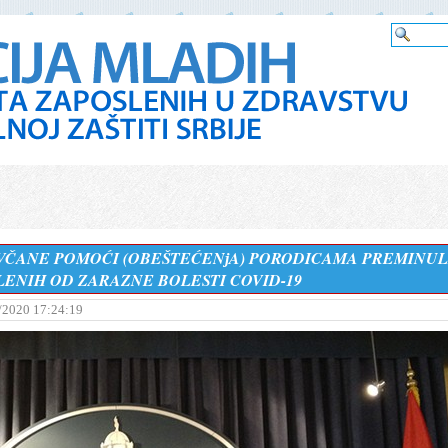
NOVČANE POMOĆI (OBEŠTEĆENјA) PORODICAMA PREMINUL
ENIH OD ZARAZNE BOLESTI COVID-19
/2020 17:24:19