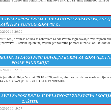
dentiraju trebovanja zdravstvenih ustanova u skladu sa ranije datim dopisima od
I SVIM ZAPOSLENIMA U DELATNOSTI ZDRAVSTVA, SOCI
ZAŠTITE I VOJNOG ZDRAVSTVA
0/2020 16:26:09
zaštiti Srbije Vam se obraća sa zahtevom za adekvatno sagledavanje svih zaposlenih
og zdravstva, u smislu isplate najavlјene jednokratne pomoći u iznosu od 10.000,00 
DIJE: APLAUZI NISU DOVOLjNI BORBA ZA ZDRAVLjE I N
POSLE PANDEMIJE
0/2020 16:22:39
javnih službi, u četvrtak 29.10.2020.godine, Sindikat je održao konferenciju za
BA ZA ZDRAVLjE I NEGU I POSLE PANDEMIJE.
 SVIM ZAPOSLENIMA U DELATNOSTI ZDRAVSTVA I SOCIJ
ZAŠTITE
0/2020 16:19:57