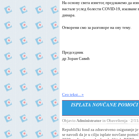
На основу свега изнетог, предлажемо да и
настале услед болести COVID-
19, изазване
динара.
Отворени смо за разговоре на ову тему.
Председник
др Зоран Савић
Ceo tekst... »
ISPLATA NOVČANE POMOĆI 
Objavio
Administrator
in
Obaveštenja
· 2/11
Republički fond za zdravstveno osiguranje j
se navodi da je u cilјu isplate novčane pomo