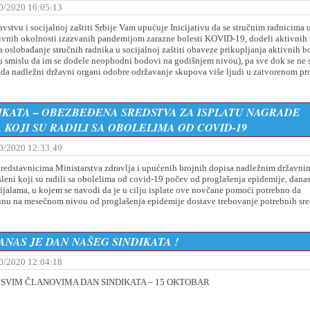
0/2020 16:05:13
vstvu i socijalnoj zaštiti Srbije Vam upućuje Inicijativu da se stručnim radnicima 
tivnih okolnosti izazvanih pandemijom zarazne bolesti KOVID-19, dodeli aktivnih
a oslobađanje stručnih radnika u socijalnoj zaštiti obaveze prikuplјanja aktivnih 
u smislu da im se dodele neophodni bodovi na godišnjem nivou), pa sve dok se ne 
da nadležni državni organi odobre održavanje skupova više lјudi u zatvorenom pro
IKATA – OBEZBEĐENA SREDSTVA ZA ISPLATU NAGRADE
KOJI SU RADILI SA OBOLELIMA OD COVID-19
0/2020 12:33:49
redstavnicima Ministarstva zdravlјa i upućenih brojnih dopisa nadležnim državni
eni koji su radili sa obolelima od covid-19 počev od proglašenja epidemije, danas
jalama, u kojem se navodi da je u cilјu isplate ove novčane pomoći potrebno da
nu na mesečnom nivou od proglašenja epidemije dostave trebovanje potrebnih sre
ANAS JE DAN NAŠEG SINDIKATA !
0/2020 12:04:18
 SVIM ČLANOVIMA DAN SINDIKATA – 15 OKTOBAR