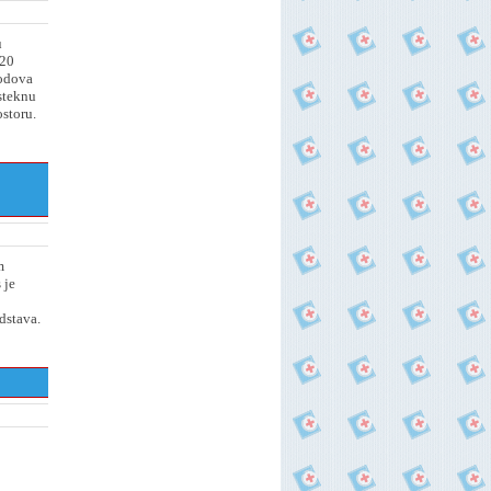
u
 20
bodova
steknu
storu.
m
 je
dstava.