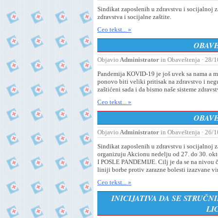
Sindikat zaposlenih u zdravstvu i socijalnoj 
zdravstva i socijalne zaštite.
Ceo tekst... »
OBAVE
Objavio
Administrator
in
Obaveštenja
· 28/1
Pandemija KOVID-19 je još uvek sa nama a mno
ponovo biti veliki pritisak na zdravstvo i ne
zaštićeni sada i da bismo naše sisteme zdravs
Ceo tekst... »
OBAVE
Objavio
Administrator
in
Obaveštenja
· 26/1
Sindikat zaposlenih u zdravstvu i socijalnoj z
organizuju Akcionu nedelјu od 27. do 30
I POSLE PANDEMIJE. Cilј je da se na nivou či
liniji borbe protiv zarazne bolesti izazvane
Ceo tekst... »
INICIJATIVA DA SE STRUČN
LI