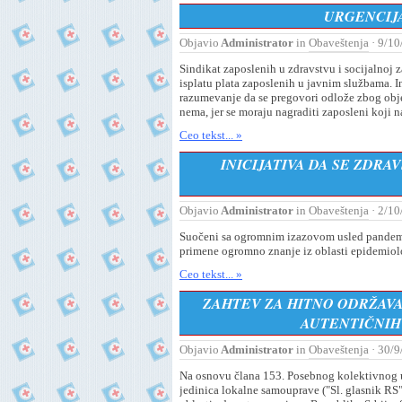
URGENCIJ
Objavio
Administrator
in
Obaveštenja
· 9/10
Sindikat zaposlenih u zdravstvu i socijalnoj 
isplatu plata zaposlenih u javnim službama. 
razumevanje da se pregovori odlože zbog ob
nema, jer se moraju nagraditi zaposleni koji 
Ceo tekst... »
INICIJATIVA DA SE ZDR
Objavio
Administrator
in
Obaveštenja
· 2/10
Suočeni sa ogromnim izazovom usled pandemije
primene ogromno znanje iz oblasti epidemiolo
Ceo tekst... »
ZAHTEV ZA HITNO ODRŽAVA
AUTENTIČNIH
Objavio
Administrator
in
Obaveštenja
· 30/9
Na osnovu člana 153. Posebnog kolektivnog u
jedinica lokalne samouprave ("Sl. glasnik RS"