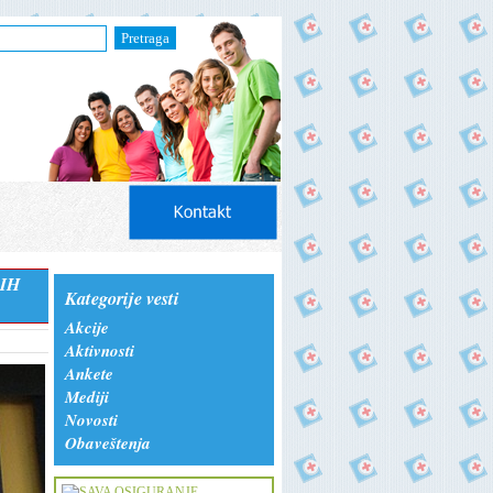
Pretraga
IH
Kategorije vesti
Akcije
Aktivnosti
Ankete
Mediji
Novosti
Obaveštenja