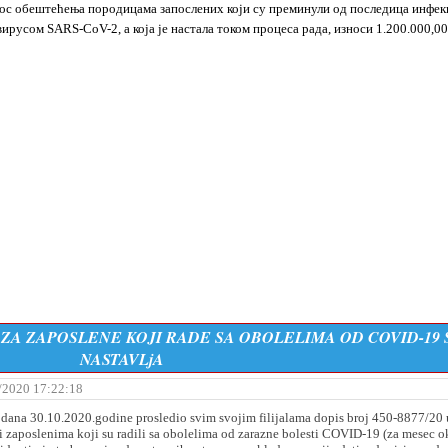
знос обештећења породицама запослених који су преминули од последица инфек
 вирусом SARS-
CoV-
2, а која је настала током процеса рада, износи 1.200.000,00
ZA ZAPOSLENE KOJI RADE SA OBOLELIMA OD COVID-19 
NASTAVLjA
/2020 17:22:18
e dana 30.10.2020.godine prosledio svim svojim filijalama dopis broj 450-8877/20
ći zaposlenima koji su radili sa obolelima od zarazne bolesti COVID-19 (za mesec o