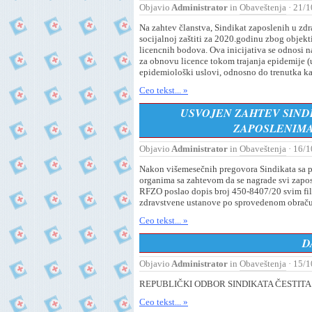
Objavio
Administrator
in
Obaveštenja
· 21/1
Na zahtev članstva, Sindikat zaposlenih u zdra
socijalnoj zaštiti za 2020.godinu zbog objek
licencnih bodova. Ova inicijativa se odnosi n
za obnovu licence tokom trajanja epidemije (
epidemiološki uslovi, odnosno do trenutka ka
Ceo tekst... »
USVOJEN ZAHTEV SIND
ZAPOSLENIMA 
Objavio
Administrator
in
Obaveštenja
· 16/1
Nakon višemesečnih pregovora Sindikata sa p
organima sa zahtevom da se nagrade svi zaposl
RFZO poslao dopis broj 450-8407/20 svim fili
zdravstvene ustanove po sprovedenom obraču
Ceo tekst... »
D
Objavio
Administrator
in
Obaveštenja
· 15/1
REPUBLIČKI ODBOR SINDIKATA ČESTITA
Ceo tekst... »