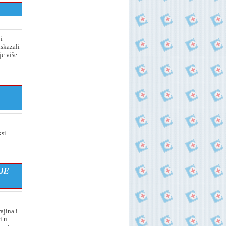
i
iskazali
e više
ksi
ЈE
ajina i
i u