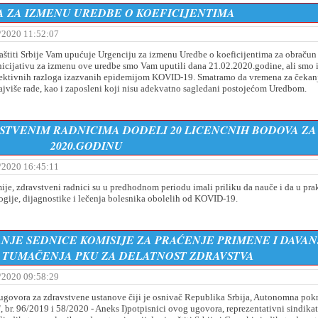
A ZA IZMENU UREDBE O KOEFICIJENTIMA
/2020 11:52:07
zaštiti Srbije Vam upućuje Urgenciju za izmenu Uredbe o koeficijentima za obračun 
Inicijativu za izmenu ove uredbe smo Vam uputili dana 21.02.2020.godine, ali smo 
jektivnih razloga izazvanih epidemijom KOVID-19. Smatramo da vremena za čekanj
najviše rade, kao i zaposleni koji nisu adekvatno sagledani postojećom Uredbom.
AVSTVENIM RADNICIMA DODELI 20 LICENCNIH BODOVA ZA
2020.GODINU
/2020 16:45:11
, zdravstveni radnici su u predhodnom periodu imali priliku da nauče i da u pra
gije, dijagnostike i lečenja bolesnika obolelih od KOVID-19.
NЈE SEDNICE KOMISIJE ZA PRAĆENЈE PRIMENE I DAVAN
 TUMAČENЈA PKU ZA DELATNOST ZDRAVSTVA
/2020 09:58:29
govora za zdravstvene ustanove čiji je osnivač Republika Srbija, Autonomna pokr
, br. 96/2019 i 58/2020 - Aneks I)potpisnici ovog ugovora, reprezentativni sindikat