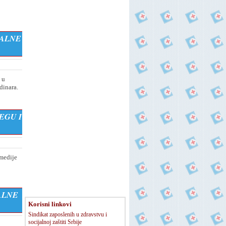
JALNE
 u
dinara.
EGU I
 medije
ALNE
Korisni linkovi
Sindikat zaposlenih u zdravstvu i
socijalnoj zaštiti Srbije