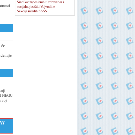
Sindikat zaposlenih u zdravstvu i
atnosti
socijalnoj zaštiti Vojvodine
Sekcija mladih SSSS
 će
andemije
koji
 I NEGU
prvoj
IH