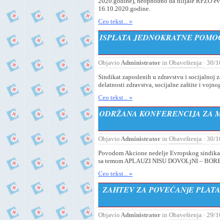
2020.godine), neophodno da filijale RFZO evi
16.10.2020.godine.
Ceo tekst... »
ISPLATA JEDNOKRATNE POMOĆ
Objavio
Administrator
in
Obaveštenja
· 30/1
Sindikat zaposlenih u zdravstvu i socijalnoj 
delatnosti zdravstva, socijalne zaštite i vojn
Ceo tekst... »
ODRŽANA KONFERENCIJA ZA ME
Objavio
Administrator
in
Obaveštenja
· 30/1
Povodom Akcione nedelјe Evropskog sindikata 
sa temom APLAUZI NISU DOVOLjNI – BOR
Ceo tekst... »
ZAHTEV ZA POVEĆANјE PLATA
Objavio
Administrator
in
Obaveštenja
· 29/1