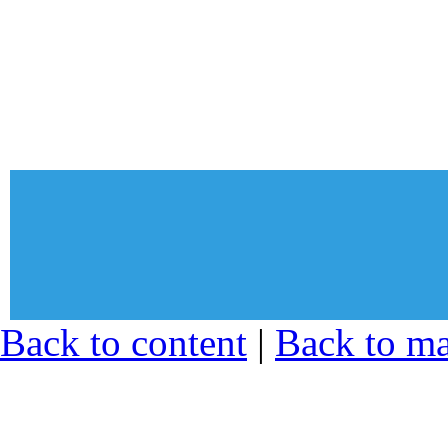
© Sekcija mladih Sindikata zapos
Back to content
|
Back to m
zdravstvu i socijalnoj zaštiti Srb