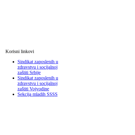
Korisni linkovi
Sindikat zaposlenih u
zdravstvu i socijalnoj
zaštiti Srbije
Sindikat zaposlenih u
zdravstvu i socijalnoj
zaštiti Vojvodine
Sekcija mladih SSSS