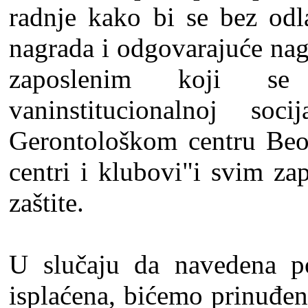
radnje kako bi se bez odla
nagrada i odgovarajuće nag
zaposlenim koji se
vaninstitucionalnoj soc
Gerontološkom centru Beo
centri i klubovi"i svim z
zaštite.
U slučaju da navedena po
isplaćena, bićemo prinuđe