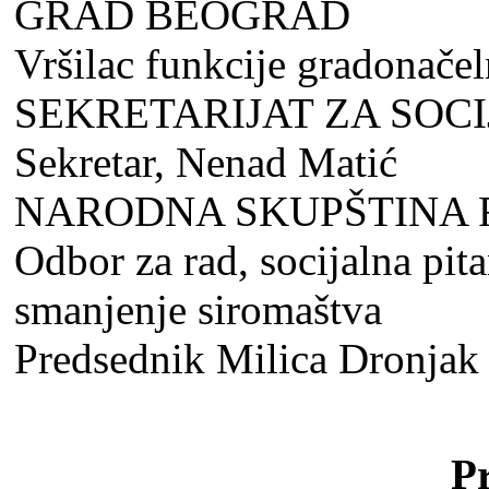
GRAD BEOGRAD
Vršilac funkcije gradonače
SEKRETARIJAT ZA SOC
Sekretar, Nenad Matić
NARODNA SKUPŠTINA R
Odbor za rad, socijalna pita
smanjenje siromaštva
Predsednik Milica Dronjak
P