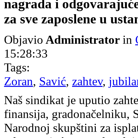
nagrada i odgovarajuće
za sve zaposlene u usta
Objavio
Administrator
in
15:28:33
Tags:
Zoran
,
Savić
,
zahtev
,
jubila
Naš sindikat je uputio zaht
finansija, gradonačelniku, S
Narodnoj skupštini za ispla