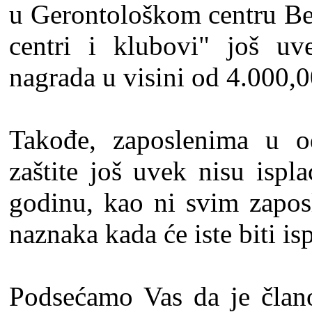
u Gerontološkom centru Be
centri i klubovi" još uv
nagrada u visini od 4.000,0
Takođe, zaposlenima u o
zaštite još uvek nisu ispl
godinu, kao ni svim zapos
naznaka kada će iste biti is
Podsećamo Vas da je član