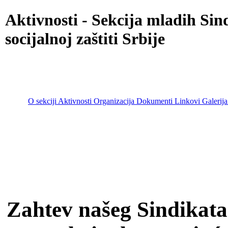
Aktivnosti - Sekcija mladih Sin
socijalnoj zaštiti Srbije
O sekciji
Aktivnosti
Organizacija
Dokumenti
Linkovi
Galerija
Go to content
Main menu
Zahtev našeg Sindikata 