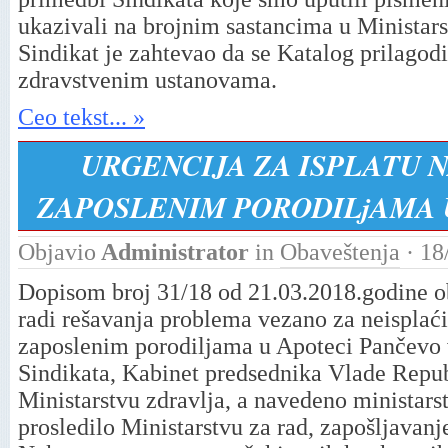
ukazivali na brojnim sastancima u Ministars
Sindikat je zahtevao da se Katalog prilagod
zdravstvenim ustanovama.
Ceo tekst... »
URGENCIJA ZA ISPLATU
ZAPOSLENIM PORODILjAMA 
Objavio
Administrator
in
Obaveštenja
· 18
Dopisom broj 31/18 od 21.03.2018.godine o
radi rešavanja problema vezano za neisplać
zaposlenim porodilјama u Apoteci Pančevo 
Sindikata, Kabinet predsednika Vlade Republ
Ministarstvu zdravlјa, a navedeno ministars
prosledilo Ministarstvu za rad, zapošlјavanje