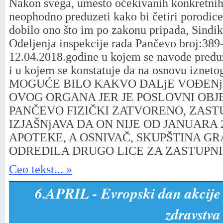
Nakon svega, umesto očekivanih konkretnih 
neophodno preduzeti kako bi četiri porodice
dobilo ono što im po zakonu pripada, Sindika
Odelјenja inspekcije rada Pančevo broj:38
12.04.2018.godine u kojem se navode preduz
i u kojem se konstatuje da na osnovu izneto
MOGUĆE BILO KAKVO DALjE VOĐEN
OVOG ORGANA JER JE POSLOVNI OBJ
PANČEVO FIZIČKI ZATVORENO, ZAST
IZJAŠNјAVA DA ON NIJE OD JANUARA 
APOTEKE, A OSNIVAČ, SKUPŠTINA GR
ODREDILA DRUGO LICE ZA ZASTUPN
Ceo tekst... »
6.APRIL - Evropski dan akcije 
zdravstva