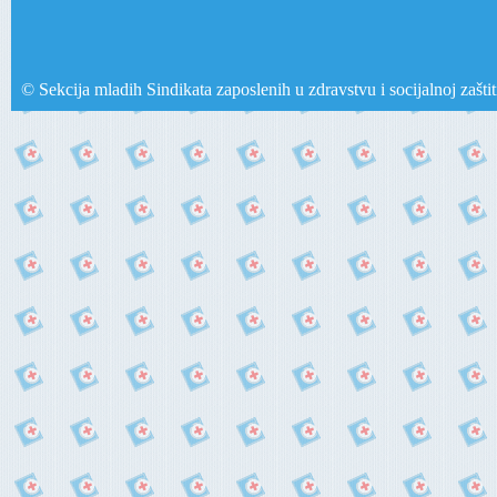
© Sekcija mladih Sindikata zaposlenih u zdravstvu i socijalnoj zašti