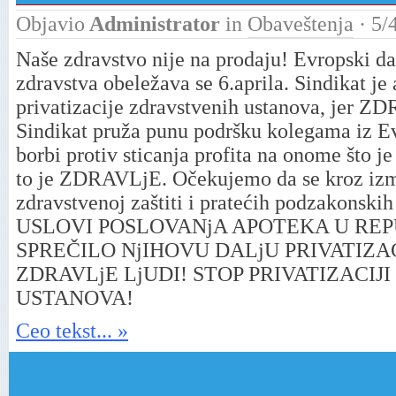
Objavio
Administrator
in
Obaveštenja
· 5/
Naše zdravstvo nije na prodaju! Evropski dan
zdravstva obeležava se 6.aprila. Sindikat je
privatizacije zdravstvenih ustanova, je
Sindikat pruža punu podršku kolegama iz Evr
borbi protiv sticanja profita na onome što j
to je ZDRAVLjE. Očekujemo da se kroz izm
zdravstvenoj zaštiti i pratećih podzakons
USLOVI POSLOVANјA APOTEKA U REPUB
SPREČILO NјIHOVU DALjU PRIVATIZA
ZDRAVLjE LjUDI! STOP PRIVATIZACIJ
USTANOVA!
Ceo tekst... »