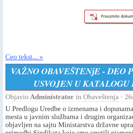
Ceo tekst... »
VAŽNO OBAVEŠTENјE - DEO 
USVOJEN U KATALOGU
Objavio
Administrator
in
Obaveštenja
· 26
U Predlogu Uredbe o izmenama i dopunama
mesta u javnim službama i drugim organizac
objavlјen na sajtu Ministarstva državne upr
primedbi Sindikata koje smo uputili pismen