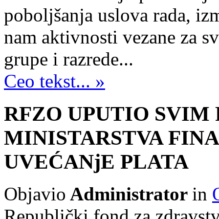
pobolјšanja uslova rada, iz
nam aktivnosti vezane za sv
grupe i razrede...
Ceo tekst... »
RFZO UPUTIO SVIM 
MINISTARSTVA FINA
UVEĆANјE PLATA
Objavio
Administrator
in
Republički fond za zdravst