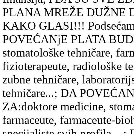
PLANA MREŽE DUŽNE 
KAKO GLASI!!! Podsećamo
POVEĆANјE PLATA BUDE:
stomatološke tehničare, far
fizioterapeute, radiološke t
zubne tehničare, laboratorij
tehničare...; DA POVEĆ
ZA:doktore medicine, stomat
farmaceute, farmaceute-bioh
specijaliste svih profil