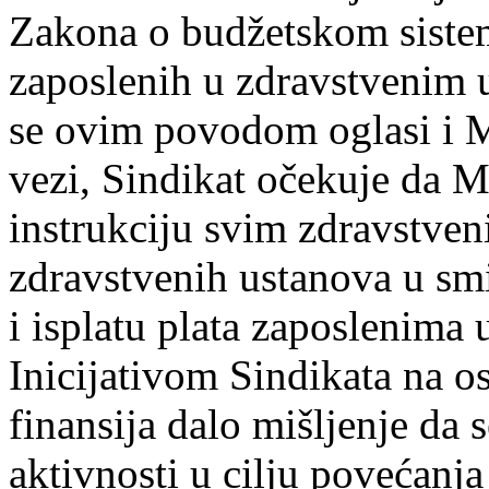
Zakona o budžetskom sistem
zaposlenih u zdravstvenim 
se ovim povodom oglasi i Mi
vezi, Sindikat očekuje da M
instrukciju svim zdravstve
zdravstvenih ustanova u sm
i isplatu plata zaposlenima
Inicijativom Sindikata na o
finansija dalo mišlјenje da 
aktivnosti u cilјu povećanja 