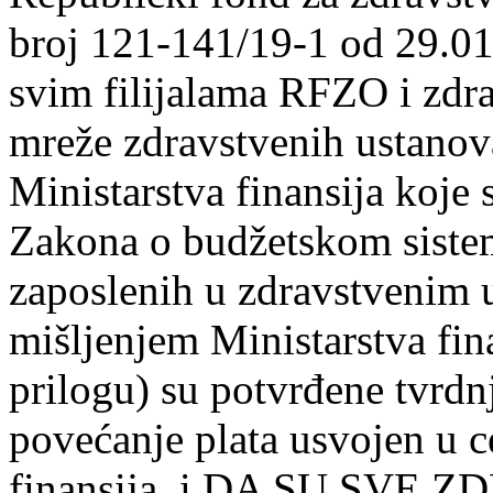
broj 121-141/19-1 od 29.01
svim filijalama RFZO i zdr
mreže zdravstvenih ustanova
Ministarstva finansija koje
Zakona o budžetskom sistem
zaposlenih u zdravstvenim
mišlјenjem Ministarstva fin
prilogu) su potvrđene tvrdnj
povećanje plata usvojen u ce
finansija, i DA SU SV