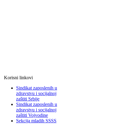
Korisni linkovi
Sindikat zaposlenih u
zdravstvu i socijalnoj
zaštiti Srbije
Sindikat zaposlenih u
zdravstvu i socijalnoj
zaštiti Vojvodine
Sekcija mladih SSSS