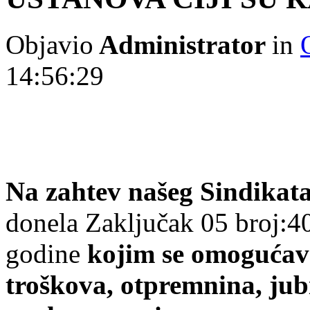
Objavio
Administrator
in
14:56:29
Na zahtev našeg Sindikat
donela Zaklјučak 05 broj:4
godine
kojim se omogućava
troškova, otpremnina, jub