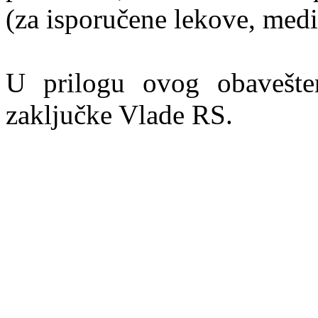
(za isporučene lekove, medic
U prilogu ovog obavešte
zaklјučke Vlade RS.