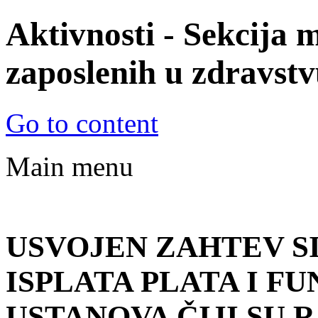
Aktivnosti - Sekcija 
zaposlenih u zdravstvu
© Sekcija mladih Sindikata zapos
Go to content
zdravstvu i socijalnoj zaštiti Srbi
Main menu
USVOJEN ZAHTEV 
ISPLATA PLATA I F
USTANOVA ČIJI SU 