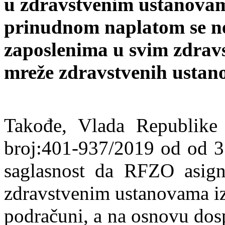
u zdravstvenim ustanovama
prinudnom naplatom se neć
zaposlenima u svim zdrav
mreže zdravstvenih ustan
Takođe, Vlada Republike 
broj:401-
937/2019 od od 31
saglasnost da RFZO asign
zdravstvenim ustanovama iz
podračuni, a na osnovu dos