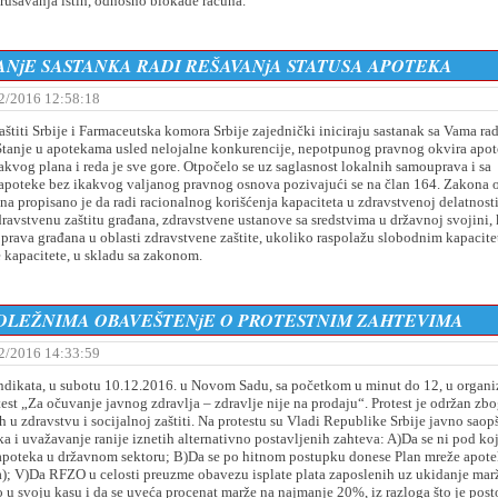
rušavanja istih, odnosno blokade računa.
NjE SASTANKA RADI REŠAVANjA STATUSA APOTEKA
2/2016 12:58:18
aštiti Srbije i Farmaceutska komora Srbije zajednički iniciraju sastanak sa Vama rad
. Stanje u apotekama usled nelojalne konkurencije, nepotpunog pravnog okvira apo
akvog plana i reda je sve gore. Otpočelo se uz saglasnost lokalnih samouprava i sa
 apoteke bez ikakvog valjanog pravnog osnova pozivajući se na član 164. Zakona 
na propisano je da radi racionalnog korišćenja kapaciteta u zdravstvenoj delatnosti
dravstvenu zaštitu građana, zdravstvene ustanove sa sredstvima u državnoj svojini, 
prava građana u oblasti zdravstvene zaštite, ukoliko raspolažu slobodnim kapacit
e kapacitete, u skladu sa zakonom.
ADLEŽNIMA OBAVEŠTENjE O PROTESTNIM ZAHTEVIMA
2/2016 14:33:59
ikata, u subotu 10.12.2016. u Novom Sadu, sa početkom u minut do 12, u organiz
est „Za očuvanje javnog zdravlja – zdravlje nije na prodaju“. Protest je održan zb
u zdravstvu i socijalnoj zaštiti. Na protestu su Vladi Republike Srbije javno saop
a i uvažavanje ranije iznetih alternativno postavljenih zahteva: A)Da se ni pod ko
 apoteka u državnom sektoru; B)Da se po hitnom postupku donese Plan mreže apote
a); V)Da RFZO u celosti preuzme obavezu isplate plata zaposlenih uz ukidanje marž
 u svoju kasu i da se uveća procenat marže na najmanje 20%, iz razloga što je post