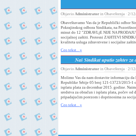
Objavio
Administrator
in
Obaveštenja
· 2/12
Obaveštavamo Vas da je Republički odbor S
Pokrajinskog odbora Sindikata, na Pozorišnom
minut do 12 ”ZDRAVLjE NIJE NA PRODAJU” se
socijalnoj zaštiti. Protesni ZAHTEVI SINDIKA
kvaliteta usluga zdravstvene i socijalne zaštit
Ceo tekst... »
Naš Sindikat uputio zahtev za
Objavio
Administrator
in
Obaveštenja
· 2/12
Molimo Vas da nam dostavite informaciju da l
Republike Srbije 05 broj 121-13723/2015-1 o
isplatu plata za decembar 2015. godine. Na
sredstva za obračun i isplatu plata, počev od
pripadajućim porezom i doprinosima za socija
Ceo tekst... »