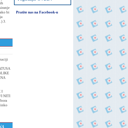
vih
siranje
ako bi
Pratite nas na Facebook-u
ja
) 3.
aciji
TATUSA
BLIKE
LNA
 I
I NITI
dbora
binko
NA