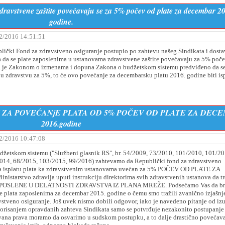
ravstvene zaštite povećavaju se za 5% počev od plate za decembar 2
godine.
2/2016 14:51:51
lički Fond za zdravstveno osiguranje postupio po zahtevu našeg Sindikata i dosta
a da se plate zaposlenima u ustanovama zdravstvene zaštite povećavaju za 5% poč
da je Zakonom o izmenama i dopuna Zakona o budžetskom sistemu predviđeno da s
u zdravstvu za 5%, to će ovo povećanje za decembarsku platu 2016. godine biti is
 ZA POVEĆANjE PLATA OD 5% POČEV OD PLATE ZA DEC
2016.godine
2/2016 10:47:08
udžetskom sistemu ("Službeni glasnik RS", br. 54/2009, 73/2010, 101/2010, 101/20
014, 68/2015, 103/2015, 99/2016) zahtevamo da Republički fond za zdravstveno
a za isplatu plata ka zdravstvenim ustanovama uvećan za 5% POČEV OD PLATE ZA
rstvo zdravlja uputi instrukciju direktorima svih zdravstvenih ustanova da t
SVE ZAPOSLENE U DELATNOSTI ZDRAVSTVA IZ PLANA MREŽE. Podsećamo Vas da br
e plata zaposlenima za decembar 2015. godine o čemu smo tražili zvanično izjašnj
tveno osiguranje. Još uvek nismo dobili odgovor, iako je navedeno pitanje od iz
Ignorisanjem opravdanih zahteva Sindikata samo se potvrđuje nezakonito postupanj
vana prava moramo da osvarimo u sudskom postupku, a to dalje drastično povećav