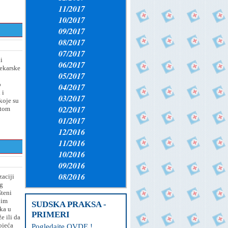
11/2017
10/2017
09/2017
08/2017
07/2017
i
06/2017
tekarske
05/2017
o
04/2017
 i
03/2017
koje su
02/2017
etom
01/2017
12/2016
11/2016
10/2016
09/2016
08/2016
aciji
og
šteni
jim
SUDSKA PRAKSA -
ka u
PRIMERI
e ili da
ojeća
Pogledajte OVDE !