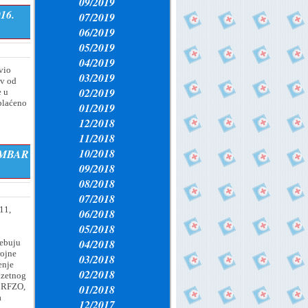
09/2019
016.
07/2019
06/2019
05/2019
04/2019
vio
03/2019
ev od
02/2019
e u
plaćeno
01/2019
12/2018
11/2018
10/2018
EMBAR
09/2018
08/2018
07/2018
11,
06/2018
05/2018
04/2018
rebuju
ojne
03/2018
enje
02/2018
uzetnog
e RFZO,
01/2018
a
12/2017