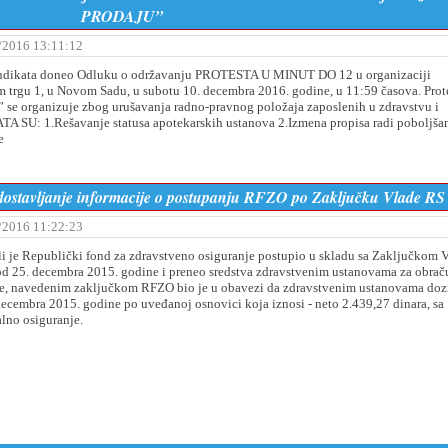
PRODAJU”
/2016 13:11:12
indikata doneo Odluku o održavanju PROTESTA U MINUT DO 12 u organizaciji
 trgu 1, u Novom Sadu, u subotu 10. decembra 2016. godine, u 11:59 časova. Prot
 organizuje zbog urušavanja radno-pravnog položaja zaposlenih u zdravstvu i
TA SU: 1.Rešavanje statusa apotekarskih ustanova 2.Izmena propisa radi poboljša
e
 dostavljanje informacije o postupanju RFZO po Zaključku Vlade RS
/2016 11:22:23
i je Republički fond za zdravstveno osiguranje postupio u skladu sa Zaključkom 
d 25. decembra 2015. godine i preneo sredstva zdravstvenim ustanovama za obrač
ime, navedenim zaključkom RFZO bio je u obavezi da zdravstvenim ustanovama doz
 decembra 2015. godine po uveđanoj osnovici koja iznosi - neto 2.439,27 dinara, sa
lno osiguranje.