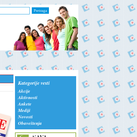
Pretraga
Kategorije vesti
Akcije
Aktivnosti
Ankete
Mediji
Novosti
Obaveštenja