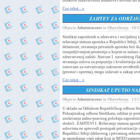
troškove zdravstvenih ustanova i dovodi do u
Ceo tekst... »
ZAHTEV ZA ODRŽAVA
Objavio
Administrator
in
Obaveštenja
· 16/1
Sindikat zaposlenih u zdravstvu i socijalnoj z
rešavanja statusa apoteka u Republici Srbiji
delatnosti, otvaranja privatnih apoteka bez ik
iznajmljivanjem prostorija u kojem se nalaze
zdravstvenoj zaštiti. Stavom 1. navedenog čla
stvaranja uslova za potpuniju i kvalitetniju z
osnovane za ostvarivanje zakonom utvrđenih 
(prostor i oprema), mogu izdavati u zakup ov
Ceo tekst... »
SINDIKAT UPUTIO N
Objavio
Administrator
in
Obaveštenja
· 13/1
U skladu sa Odlukom Republičkog odbora Sind
Pokrajinskog odbora Sindikata, održan je prot
urušavanja radno-pravnog položaja zaposlenih 
sledeći: ZAHTEVI 1. Rešavanje statusa apotek
uslovima ne sprovodi postupak privatizacije
Republici Srbiji (državnog i privatnog sektor
se apotekama vrati rabat koji je RFZO usmerio