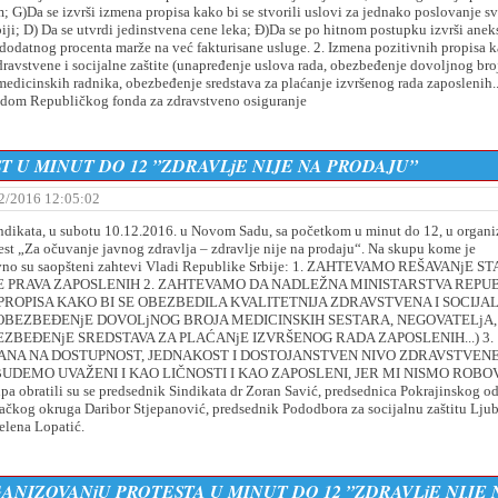
 G)Da se izvrši izmena propisa kako bi se stvorili uslovi za jednako poslovanje s
biji; D) Da se utvrdi jedinstvena cene leka; Đ)Da se po hitnom postupku izvrši anek
datnog procenta marže na već fakturisane usluge. 2. Izmena pozitivnih propisa k
dravstvene i socijalne zaštite (unapređenje uslova rada, obezbeđenje dovoljnog bro
medicinskih radnika, obezbeđenje sredstava za plaćanje izvršenog rada zaposlenih...
radom Republičkog fonda za zdravstveno osiguranje
 U MINUT DO 12 ”ZDRAVLjE NIJE NA PRODAJU”
2/2016 12:05:02
ikata, u subotu 10.12.2016. u Novom Sadu, sa početkom u minut do 12, u organiz
est „Za očuvanje javnog zdravlja – zdravlje nije na prodaju“. Na skupu kome je
javno su saopšteni zahtevi Vladi Republike Srbije: 1. ZAHTEVAMO REŠAVANjE S
E PRAVA ZAPOSLENIH 2. ZAHTEVAMO DA NADLEŽNA MINISTARSTVA REPU
ROPISA KAKO BI SE OBEZBEDILA KVALITETNIJA ZDRAVSTVENA I SOCIJA
 OBEZBEĐENjE DOVOLjNOG BROJA MEDICINSKIH SESTARA, NEGOVATELjA,
ZBEĐENjE SREDSTAVA ZA PLAĆANjE IZVRŠENOG RADA ZAPOSLENIH...) 3.
NA NA DOSTUPNOST, JEDNAKOST I DOSTOJANSTVEN NIVO ZDRAVSTVENE
UDEMO UVAŽENI I KAO LIČNOSTI I KAO ZAPOSLENI, JER MI NISMO ROBOV
bratili su se predsednik Sindikata dr Zoran Savić, predsednica Pokrajinskog o
bačkog okruga Daribor Stjepanović, predsednik Pododbora za socijalnu zaštitu Lju
elena Lopatić.
NIZOVANjU PROTESTA U MINUT DO 12 ”ZDRAVLjE NIJE 