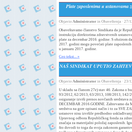
Plate zaposlenima u ustanovama zd
Objavio
Administrator
in
Obaveštenja
· 27/1
Obaveštavamo članstvo Sindikata da je Repub
instrukciju direktorima zdravstvenih ustanov
plate za decembar 2016. godine. S obzirom 
2017. godini mogu povećati plate zaposlenih 
u januaru 2017. godine.
Ceo tekst... »
NAŠ SINDIKAT UPUTIO ZAHTEV
Objavio
Administrator
in
Obaveštenja
· 23/1
U skladu sa članom 27e) stav 46. Zakona o b
93/2012, 62/2013, 63/2013, 108/2013, 142/2
osiguranje izvrši prenos novčanih sredstav
DECEMBAR 2016.GODINE. Zahtevamo da Minista
sredstva na gore opisani način i to za 
ustanove nisu izvršile predhodno usklađivanj
Upravnog odbora Republičkog fonda za zdravs
značaja za materijalni položaj zaposlenih. 
što dovodi to toga da svoja zakonom garanto