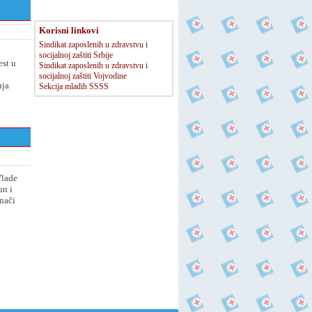
Korisni linkovi
Sindikat zaposlenih u zdravstvu i
socijalnoj zaštiti Srbije
est u
Sindikat zaposlenih u zdravstvu i
socijalnoj zaštiti Vojvodine
nja
Sekcija mladih SSSS
Vlade
un i
nači