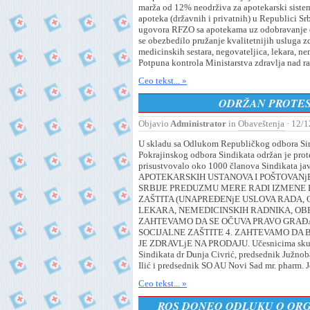
marža od 12% neodrživa za apotekarski sistem;
apoteka (državnih i privatnih) u Republici Sr
ugovora RFZO sa apotekama uz odobravanje do
se obezbedilo pružanje kvalitetnijih usluga z
medicinskih sestara, negovateljica, lekara, ne
Potpuna kontrola Ministarstva zdravlja nad 
Ceo tekst... »
ODRŽAN PROTEST
Objavio
Administrator
in
Obaveštenja
· 12/1
U skladu sa Odlukom Republičkog odbora Sind
Pokrajinskog odbora Sindikata održan je prot
prisustvovalo oko 1000 članova Sindikata 
APOTEKARSKIH USTANOVA I POŠTOVANj
SRBIJE PREDUZMU MERE RADI IZMENE P
ZAŠTITA (UNAPREĐENjE USLOVA RADA,
LEKARA, NEMEDICINSKIH RADNIKA, OBE
ZAHTEVAMO DA SE OČUVA PRAVO GRAĐA
SOCIJALNE ZAŠTITE 4. ZAHTEVAMO DA B
JE ZDRAVLjE NA PRODAJU. Učesnicima skupa o
Sindikata dr Dunja Civrić, predsednik Južno
Ilić i predsednik SO AU Novi Sad mr. pharm. J
Ceo tekst... »
ROS DONEO ODLUKU O ORGA