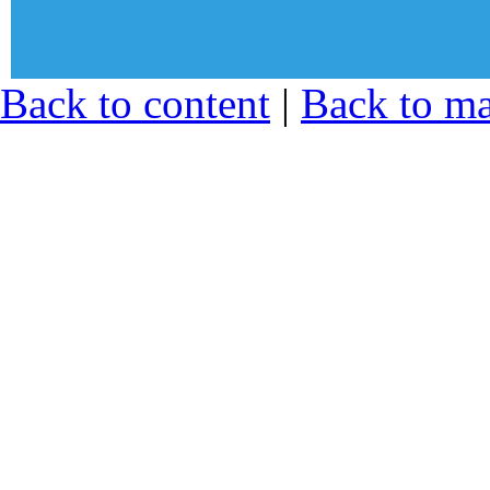
© Sekcija mladih Sindikata zapos
Back to content
|
Back to m
zdravstvu i socijalnoj zaštiti Srb