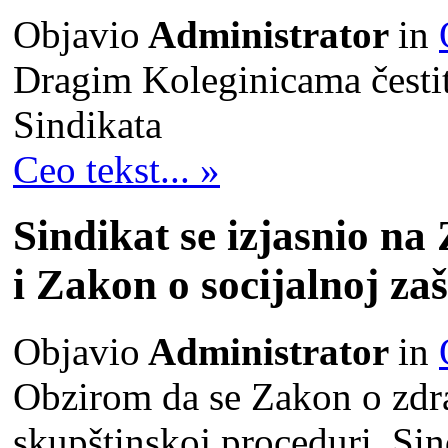
Objavio
Administrator
in
Dragim Koleginicama čestit
Sindikata
Ceo tekst... »
Sindikat se izjasnio na
i Zakon o socijalnoj zašt
Objavio
Administrator
in
Obzirom da se Zakon o zdrav
skupštinskoj proceduri, Si