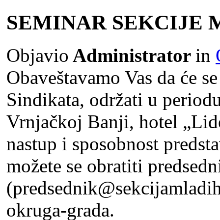
SEMINAR SEKCIJE 
Objavio
Administrator
in
Obaveštavamo Vas da će se
Sindikata, održati u period
Vrnjačkoj Banji, hotel „Lid
nastup i sposobnost predsta
možete se obratiti predsedn
(predsednik@sekcijamladih.
okruga-grada.