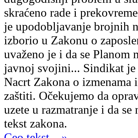
skraćeno rade i prekovremen
je upodoblјavanje brojnih n
izborio u Zakonu o zaposl
uvaženo je i da se Planom 
javnoj svojini... Sindikat 
Nacrt Zakona o izmenama i
zaštiti. Očekujemo da opr
uzete u razmatranje i da se
tekst zakona.
Ceo tekst... »