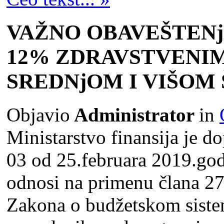
VAŽNO OBAVEŠTENј
12% ZDRAVSTVENIM
SREDNјOM I VIŠO
Objavio
Administrator
in
Ministarstvo finansija je 
03 od 25.februara 2019.godi
odnosi na primenu člana 
Zakona o budžetskom siste