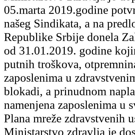
05.marta 2019.godine potvr
našeg Sindikata, a na predl
Republike Srbije donela Z
od 31.01.2019. godine koji
putnih troškova, otpremnina
zaposlenima u zdravstvenim
blokadi, a prinudnom naplat
namenjena zaposlenima u s
Plana mreže zdravstvenih u
Ministarstvo zdravlјa je d