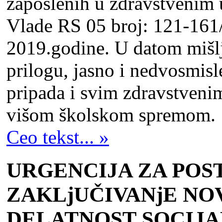
zaposlenih u zdravstvenim 
Vlade RS 05 broj: 121-161
2019.godine. U datom mišlј
prilogu, jasno i nedvosmisl
pripada i svim zdravstveni
višom školskom spremom.
Ceo tekst... »
URGENCIJA ZA POST
ZAKLjUČIVANјE NO
DELATNOST SOCIJA