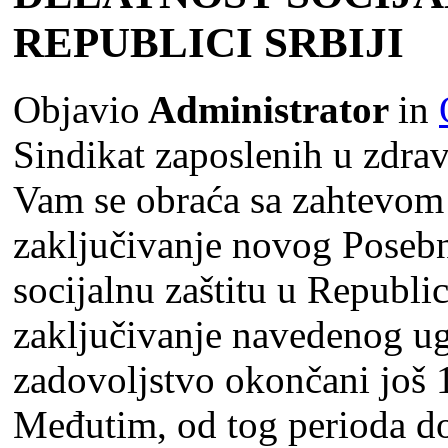
REPUBLICI SRBIJI
Objavio
Administrator
in
Sindikat zaposlenih u zdravs
Vam se obraća sa zahtevom
zaklјučivanje novog Poseb
socijalnu zaštitu u Republic
zaklјučivanje navedenog u
zadovolјstvo okončani još 
Međutim, od tog perioda do