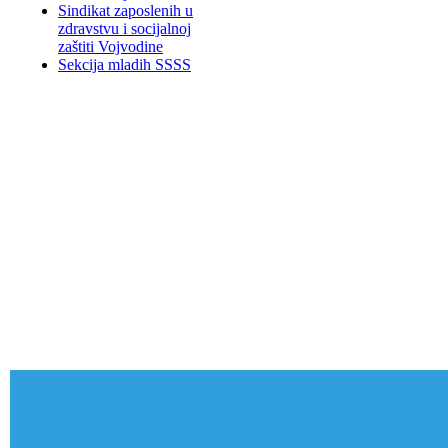
Sindikat zaposlenih u
zdravstvu i socijalnoj
zaštiti Vojvodine
Sekcija mladih SSSS