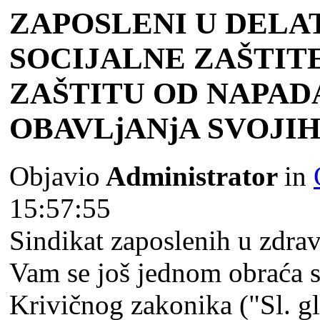
ZAPOSLENI U DELA
SOCIJALNE ZAŠTIT
ZAŠTITU OD NAPAD
OBAVLjANјA SVOJI
Objavio
Administrator
in
15:57:55
Sindikat zaposlenih u zdravs
Vam se još jednom obraća 
Krivičnog zakonika ("Sl. g