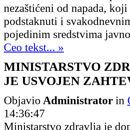
nezaštićeni od napada, koji 
podstaknuti i svakodnevnim
pojedinim sredstvima javno
Ceo tekst... »
MINISTARSTVO ZDR
JE USVOJEN ZAHTE
Objavio
Administrator
in
14:36:47
Ministarstvo zdravlјa je d