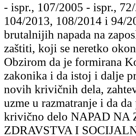
- ispr., 107/2005 - ispr., 
104/2013, 108/2014 i 94/20
brutalnijih napada na zapos
zaštiti, koji se neretko ok
Obzirom da je formirana K
zakonika i da istoj i dalјe 
novih krivičnih dela, zahte
uzme u razmatranje i da da
krivično delo NAPAD 
ZDRAVSTVA I SOCIJALNE 