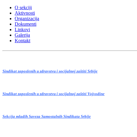
O sekciji
Aktivnosti
Organizacija
Dokumenti
Linkovi
Galerija
Kontakt
© Sekcija mladih Sindikata zapos
zdravstvu i socijalnoj zaštiti Srbi
Sindikat zaposlenih u zdravstvu i socijalnoj zaštiti Srbije
Sindikat zaposlenih u zdravstvu i socijalnoj zaštiti Vojvodine
Sekcija mladih Saveza Samostalnih Sindikata Srbije