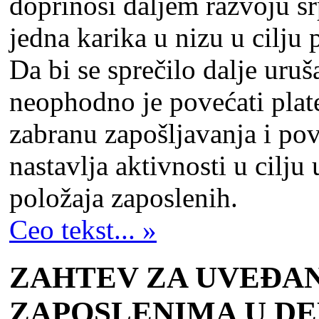
doprinosi dalјem razvoju s
jedna karika u nizu u cilјu 
Da bi se sprečilo dalјe uruš
neophodno je povećati plate
zabranu zapošlјavanja i pove
nastavlјa aktivnosti u cilј
položaja zaposlenih.
Ceo tekst... »
ZAHTEV ZA UVEĐAN
ZAPOSLENIMA U DE