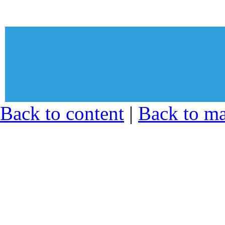
© Sekcija mladih Sindikata zapos
Back to content
|
Back to m
zdravstvu i socijalnoj zaštiti Srb