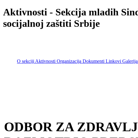
Aktivnosti - Sekcija mladih Sin
socijalnoj zaštiti Srbije
O sekciji
Aktivnosti
Organizacija
Dokumenti
Linkovi
Galerija
Go to content
Main menu
ODBOR ZA ZDRAVLJ