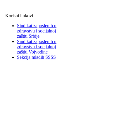
Korisni linkovi
Sindikat zaposlenih u
zdravstvu i socijalnoj
zaštiti Srbije
Sindikat zaposlenih u
zdravstvu i socijalnoj
zaštiti Vojvodine
Sekcija mladih SSSS