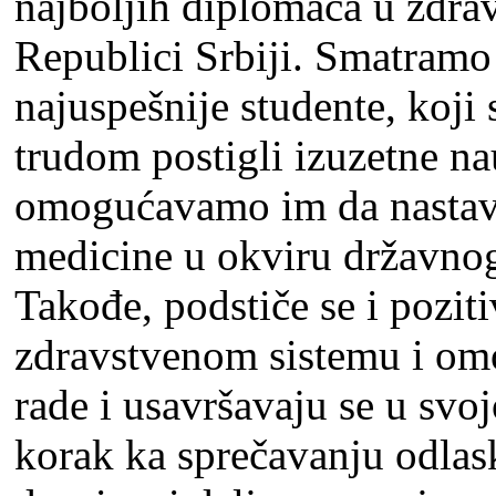
najbolјih diplomaca u zdr
Republici Srbiji. Smatramo
najuspešnije studente, koji
trudom postigli izuzetne na
omogućavamo im da nastave
medicine u okviru državnog 
Takođe, podstiče se i pozit
zdravstvenom sistemu i om
rade i usavršavaju se u svoj
korak ka sprečavanju odlask