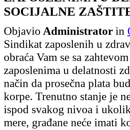
SOCIJALNE ZAŠTIT
Objavio
Administrator
in
Sindikat zaposlenih u zdravs
obraća Vam se sa zahtevom 
zaposlenima u delatnosti zdr
način da prosečna plata bud
korpe. Trenutno stanje je ne
ispod svakog nivoa i ukoli
mere, građane neće imati ko 