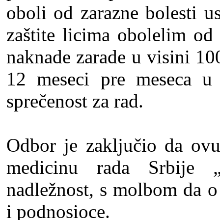
oboli od zarazne bolesti u
zaštite licima obolelim od
naknade zarade u visini 1
12 meseci pre meseca u 
sprečenost za rad.
Odbor je zaklјučio da ovu 
medicinu rada Srbije 
nadležnost, s molbom da 
i podnosioce.