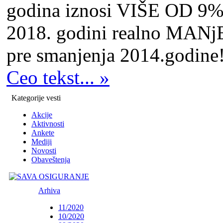
godina iznosi VIŠE OD 9%. 
2018. godini realno MANјE
pre smanjenja 2014.godine!
Ceo tekst... »
Kategorije vesti
Akcije
Aktivnosti
Ankete
Mediji
Novosti
Obaveštenja
Arhiva
11/2020
10/2020