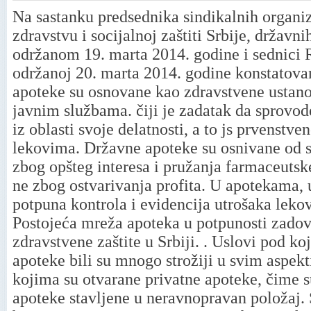
Na sastanku predsednika sindikalnih organiz
zdravstvu i socijalnoj zaštiti Srbije, državni
održanom 19. marta 2014. godine i sednici 
održanoj 20. marta 2014. godine konstatova
apoteke su osnovane kao zdravstvene ustano
javnim službama. čiji je zadatak da sprovod
iz oblasti svoje delatnosti, a to js prvenst
lekovima. Državne apoteke su osnivane od s
zbog opšteg interesa i pružanja farmaceutsk
ne zbog ostvarivanja profita. U apotekama, 
potpuna kontrola i evidencija utrošaka lekov
Postojeća mreža apoteka u potpunosti zadov
zdravstvene zaštite u Srbiji. . Uslovi pod k
apoteke bili su mnogo strožiji u svim aspek
kojima su otvarane privatne apoteke, čime 
apoteke stavljene u neravnopravan položaj.