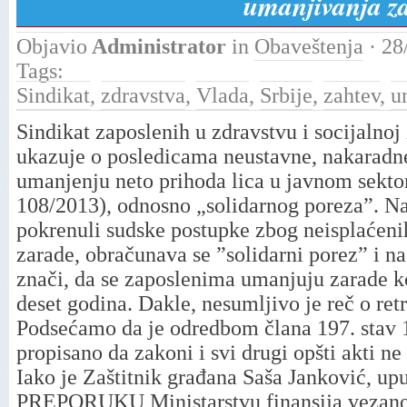
umanjivanja z
Objavio
Administrator
in
Obaveštenja
· 28
Tags:
Sindikat
,
zdravstva
,
Vlada
,
Srbije
,
zahtev
,
u
Sindikat zaposlenih u zdravstvu i socijalnoj
ukazuje o posledicama neustavne, nakaradn
umanjenju neto prihoda lica u javnom sekto
108/2013), odnosno „solidarnog poreza”. Na
pokrenuli sudske postupke zbog neisplaćenih 
zarade, obračunava se ”solidarni porez” i na
znači, da se zaposlenima umanjuju zarade ko
deset godina. Dakle, nesumljivo je reč o re
Podsećamo da je odredbom člana 197. stav 1
propisano da zakoni i svi drugi opšti akti n
Iako je Zaštitnik građana Saša Janković,
PREPORUKU Ministarstvu finansija vezano