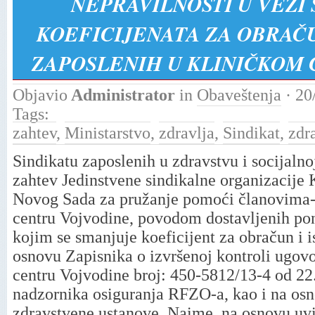
NEPRAVILNOSTI U VEZI
KOEFICIJENATA ZA OBRAČU
ZAPOSLENIH U KLINIČKOM
Objavio
Administrator
in
Obaveštenja
· 20
Tags:
zahtev
,
Ministarstvo
,
zdravlja
,
Sindikat
,
zdr
Sindikatu zaposlenih u zdravstvu i socijalnoj 
zahtev Jedinstvene sindikalne organizacije 
Novog Sada za pružanje pomoći članovima
centru Vojvodine, povodom dostavljenih po
kojim se smanjuje koeficijent za obračun i i
osnovu Zapisnika o izvršenoj kontroli ugo
centru Vojvodine broj: 450-5812/13-4 od 22
nadzornika osiguranja RFZO-a, kao i na os
zdravstvene ustanove. Naime, na osnovu uvi