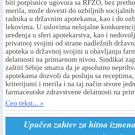
biti potpisnice ugovora sa RFZO, bez pretho
merila, može dovesti do ozbiljnih socijalni
radnika u državnim apotekama, kao i do oz
lekovima. U uslovima nelojalne konkurenci
uređenja u sferi apotekarstva, kao i nedovo
privatnoj svojini od strane nadležnih držav
apoteka u državnoj svojini u obavljanju fa
delatnosti na primarnom nivou. Sindikat zap
zaštiti Srbije smatra da je apsolutno neprihv
apotekama dozvoli da posluju sa receptima, 
kriterijumi i merila i na taj način stvore jed
farmaceutske zdravstvene delatnosti na p
Ceo tekst... »
Upučen zahtev za hitna izmena