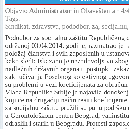
Objavio
Administrator
in
Obaveštenja
· 4/
Tags:
Sindikat
,
zdravstva
,
pododbor
,
za
,
socijalnu
Pododbor za socijalnu zaštitu Republičkog o
održanoj 03.04.2014. godine, razmatrao je r
položaj članstva i svih zaposlenih u ustanov
kako sledi: Iskazano je nezadovoljstvo zbog
nadležnih državnih organa u postupku zakaz
zaključivanja Posebnog kolektivnog ugovora 
su problemi u vezi koeficijenata za obračun 
Vlada Republike Srbije je najavila donošen
koji će na drugačiji način rešiti koeficijen
za socijalnu zaštitu pružili su punu podršk
u Gerontološkom centru Beograd, vaninstituc
odraslih i starih u Beogradu. Protesti zaposl