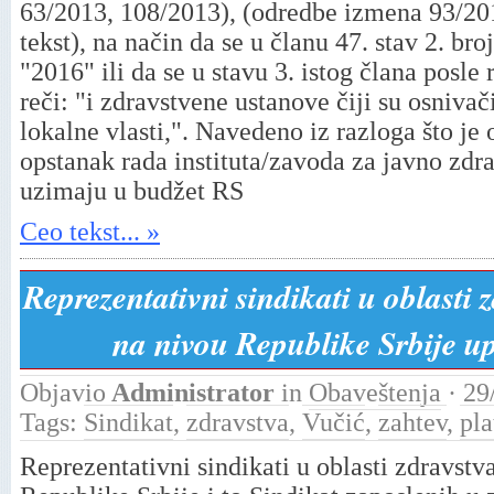
63/2013, 108/2013), (odredbe izmena 93/201
tekst), na način da se u članu 47. stav 2. br
"2016" ili da se u stavu 3. istog člana posle
reči: "i zdravstvene ustanove čiji su osnivač
lokalne vlasti,". Navedeno iz razloga što je
opstanak rada instituta/zavoda za javno zdra
uzimaju u budžet RS
Ceo tekst... »
Reprezentativni sindikati u oblasti z
na nivou Republike Srbije up
Objavio
Administrator
in
Obaveštenja
· 29
Tags:
Sindikat
,
zdravstva
,
Vučić
,
zahtev
,
pla
Reprezentativni sindikati u oblasti zdravstva