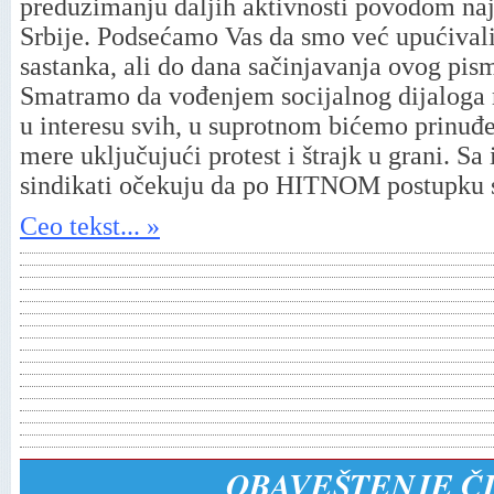
preduzimanju daljih aktivnosti povodom na
Srbije. Podsećamo Vas da smo već upućivali
sastanka, ali do dana sačinjavanja ovog pis
Smatramo da vođenjem socijalnog dijaloga 
u interesu svih, u suprotnom bićemo prinuđ
mere uključujući protest i štrajk u grani. Sa
sindikati očekuju da po HITNOM postupku s
Ceo tekst... »
OBAVEŠTENJE Č