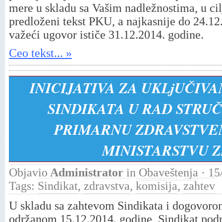
mere u skladu sa Vašim nadležnostima, u cil
predloženi tekst PKU, a najkasnije do 24.
važeći ugovor ističe 31.12.2014. godine.
Ceo tekst... »
INICIJATIVA ZA UKLjUČIV
SINDIKATA U RAD STRUČ
PRIMARNU ZDRAVSTVEN
MINISTARSTVU 
Objavio
Administrator
in
Obaveštenja
· 15
Tags:
Sindikat
,
zdravstva
,
komisija
,
zahtev
U skladu sa zahtevom Sindikata i dogovoro
održanom 15.12.2014. godine, Sindikat podno