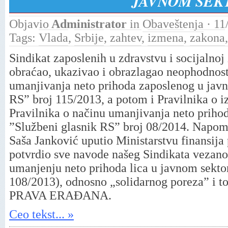
JAVNOM SEK
Objavio
Administrator
in
Obaveštenja
· 11
Tags:
Vlada
,
Srbije
,
zahtev
,
izmena
,
zakona
Sindikat zaposlenih u zdravstvu i socijalnoj 
obraćao, ukazivao i obrazlagao neophodnost
umanjivanja neto prihoda zaposlenog u javn
RS” broj 115/2013, a potom i Pravilnika o
Pravilnika o načinu umanjivanja neto priho
”Službeni glasnik RS” broj 08/2014. Napom
Saša Janković uputio Ministarstvu finansija
potvrdio sve navode našeg Sindikata vezan
umanjenju neto prihoda lica u javnom sekto
108/2013), odnosno „solidarnog poreza” i 
PRAVA ERAĐANA.
Ceo tekst... »