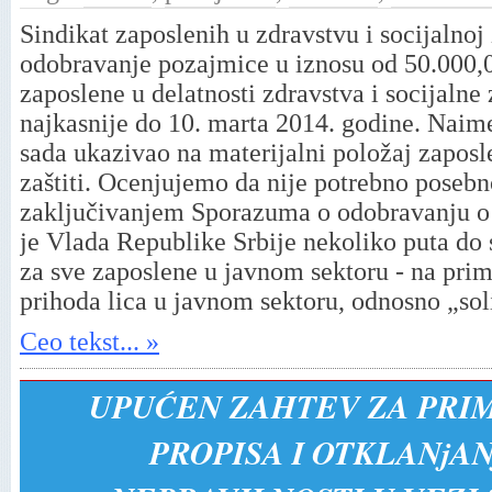
Sindikat zaposlenih u zdravstvu i socijalnoj 
odobravanje pozajmice u iznosu od 50.000,00
zaposlene u delatnosti zdravstva i socijalne
najkasnije do 10. marta 2014. godine. Naime
sada ukazivao na materijalni položaj zaposle
zaštiti. Ocenjujemo da nije potrebno poseb
zaključivanjem Sporazuma o odobravanju o
je Vlada Republike Srbije nekoliko puta do s
za sve zaposlene u javnom sektoru - na pri
prihoda lica u javnom sektoru, odnosno „sol
Ceo tekst... »
UPUĆEN ZAHTEV ZA PRI
PROPISA I OTKLANjA