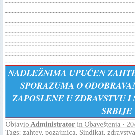
NADLEŽNIMA UPUĆEN ZAHTE
SPORAZUMA O ODOBRAVAN
ZAPOSLENE U ZDRAVSTVU I 
SRBIJE
Objavio
Administrator
in
Obaveštenja
· 20
Tags:
zahtev
,
pozajmica
,
Sindikat
,
zdravstv