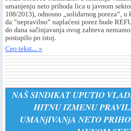
umanjenju neto prihoda lica u javnom sekto
108/2013), odnosno „solidarnog poreza”, u k
da ”nepravilno” naplaćeni porez bude RE
do dana sačinjavanja ovog zahteva nemamo 
postupilo po istoj.
Ceo tekst... »
NAŠ SINDIKAT UPUTIO VLAD
HITNU IZMENU PRAVIL
UMANjIVANjA NETO PRIH