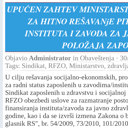
UPUĆEN ZAHTEV MINISTARST
ZA HITNO REŠAVANjE PI
INSTITUTA I ZAVODA ZA 
POLOŽAJA ZAP
Objavio
Administrator
in
Obaveštenja
· 30
Tags:
Sindikat
,
RFZO
,
Ministarstvo
,
zdravlj
U cilju rešavanja socijalno-ekonomskih, pro
za radni status zaposlenih u zavodima/instit
Sindikat zaposlenih u zdravstvu i socijalno
RFZO obezbedi uslove za razmatranje posto
finansiranja instituta/zavoda za javno zdrav
godine, kao i da se izvrši izmena Zakona o
glasnik RS", br. 54/2009, 73/2010, 101/201