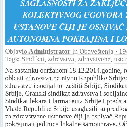
SAGLASNOSTI ZA ZAKLjUČ
KOLEKTIVNOG UGOVORA 
USTANOVE ČIJI JE OSNIVAČ
AUTONOMNA POKRAJINA I L
Objavio
Administrator
in
Obaveštenja
· 19
Tags:
Sindikat
,
zdravstva
,
zdravstvene
,
usta
Na sastanku održanom 18.12.2014.godine, re
oblasti zdravstva na nivou Republike Srbije
zdravstvu i socijalnoj zaštiti Srbije, Sindika
Srbije, Granski sindikat zdravstva i socijaln
Sindikat lekara i farmaceuta Srbije i preds
Vlade Republike Srbije usaglasili su predl
za zdravstvene ustanove čiji je osnivač Rep
pokrajina i jedinica lokalne samouprave. 