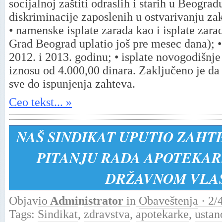
socijalnoj zaštiti odraslih i starih u Beogra
diskriminacije zaposlenih u ostvarivanju za
• namenske isplate zarada kao i isplate zara
Grad Beograd uplatio još pre mesec dana); • 
2012. i 2013. godinu; • isplate novogodišnj
iznosu od 4.000,00 dinara. Zaključeno je da 
sve do ispunjenja zahteva.
Ceo tekst... »
NAŠ SINDIKAT UPUTIO ZAH
PITANJU RADA APOTEKAR
DRŽAVNOM VLA
Objavio
Administrator
in
Obaveštenja
· 2/
Tags:
Sindikat
,
zdravstva
,
apotekarke
,
ustan