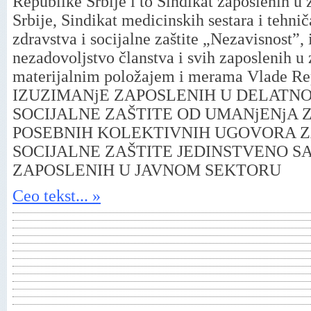
Republike Srbije i to Sindikat zaposlenih u z
Srbije, Sindikat medicinskih sestara i tehnič
zdravstva i socijalne zaštite „Nezavisnost”
nezadovoljstvo članstva i svih zaposlenih u z
materijalnim položajem i merama Vlade R
IZUZIMANjE ZAPOSLENIH U DELATNO
SOCIJALNE ZAŠTITE OD UMANjENjA 
POSEBNIH KOLEKTIVNIH UGOVORA Z
SOCIJALNE ZAŠTITE JEDINSTVENO S
ZAPOSLENIH U JAVNOM SEKTORU
Ceo tekst... »