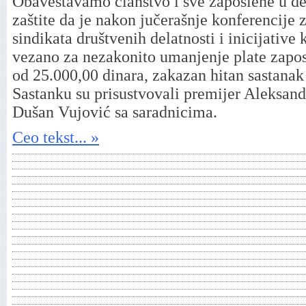
Obaveštavamo članstvo i sve zaposlene u del
zaštite da je nakon jučerašnje konferencije 
sindikata društvenih delatnosti i inicijative
vezano za nezakonito umanjenje plate zaposl
od 25.000,00 dinara, zakazan hitan sastanak
Sastanku su prisustvovali premijer Aleksanda
Dušan Vujović sa saradnicima.
Ceo tekst... »