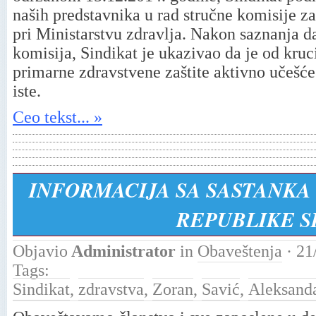
naših predstavnika u rad stručne komisije z
pri Ministarstvu zdravlja. Nakon saznanja d
komisija, Sindikat je ukazivao da je od kru
primarne zdravstvene zaštite aktivno učešće
iste.
Ceo tekst... »
INFORMACIJA SA SASTANKA
REPUBLIKE S
Objavio
Administrator
in
Obaveštenja
· 21
Tags:
Sindikat
,
zdravstva
,
Zoran
,
Savić
,
Aleksand