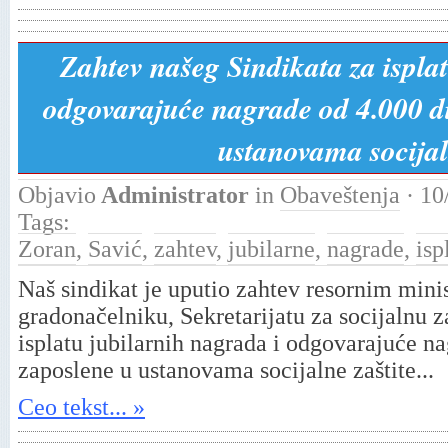
Zahtev našeg Sindikata za ispla
odgovarajuće nagrade od 4.000 di
ustanovama socijal
Objavio
Administrator
in
Obaveštenja
· 10
Tags:
Zoran
,
Savić
,
zahtev
,
jubilarne
,
nagrade
,
isp
Naš sindikat je uputio zahtev resornim minis
gradonačelniku, Sekretarijatu za socijalnu z
isplatu jubilarnih nagrada i odgovarajuće n
zaposlene u ustanovama socijalne zaštite...
Ceo tekst... »