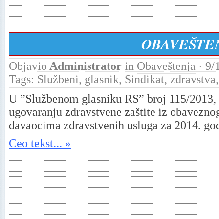
OBAVEŠTE
Objavio
Administrator
in
Obaveštenja
· 9/
Tags:
Službeni
,
glasnik
,
Sindikat
,
zdravstva
U ”Službenom glasniku RS” broj 115/2013, o
ugovaranju zdravstvene zaštite iz obavezno
davaocima zdravstvenih usluga za 2014. go
Ceo tekst... »