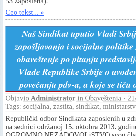
53 zaposlena).
Ceo tekst... »
Naš Sindikat uputio Vladi Srbij
zapošljavanja i socijalne politik
obaveštenje po pitanju predstav
Vlade Republike Srbije o uvođen
povećanju pdv-a, a koje se tiču o
Objavio
Administrator
in
Obaveštenja
· 21
Tags:
socijalna
,
zastita
,
sindikat
,
ministarst
Republički odbor Sindikata zaposlenih u zdra
na sednici održanoj 15. oktobra 2013. godin
OGROMNO NEZADOVOLjSTVO svog članstv