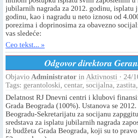
hitnom postupku isplatu svim zaposlenim u so
jubilarnih nagrada za 2012. godinu, isplatu 
godinu, kao i nagradu u neto iznosu od 4.00
porezima i doprinosima za obavezno socija
vas sledeće:
Ceo tekst... »
Odgovor direktora Geran
Objavio
Administrator
in
Aktivnosti
· 24/1
Tags:
gerantoloski
,
centar
,
socijalna
,
zastita
Delatnost RJ Dnevni centri i klubovi finansi
Grada Beograda (100%). Ustanova se 2012. 
Beogradu-Sekretarijatu za socijanu zapggit
sredstava za isplatu jubilarnih nagrada zapos
iz budžeta Grada Beograda, koji su to pravo 