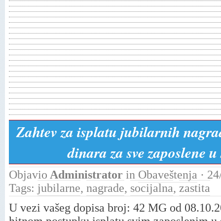
Zahtev za isplatu jubilarnih nagr
dinara za sve zaposlene u s
Objavio
Administrator
in
Obaveštenja
· 24
Tags:
jubilarne
,
nagrade
,
socijalna
,
zastita
U vezi vašeg dopisa broj: 42 MG od 08.10.2