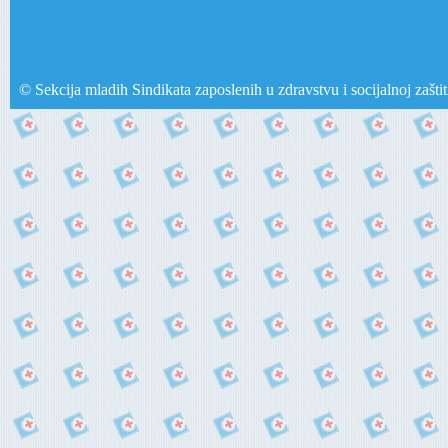
© Sekcija mladih Sindikata zaposlenih u zdravstvu i socijalnoj zašti