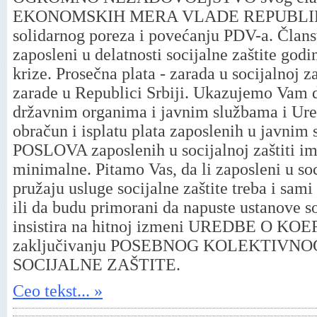
EKONOMSKIH MERA VLADE REPUBLIKE 
solidarnog poreza i povećanju PDV-a. Člans
zaposleni u delatnosti socijalne zaštite go
krize. Prosečna plata - zarada u socijalnoj z
zarade u Republici Srbiji. Ukazujemo Vam 
državnim organima i javnim službama i Ure
obračun i isplatu plata zaposlenih u javn
POSLOVA zaposlenih u socijalnoj zaštiti ima
minimalne. Pitamo Vas, da li zaposleni u soci
pružaju usluge socijalne zaštite treba i sami
ili da budu primorani da napuste ustanove so
insistira na hitnoj izmeni UREDBE O KO
zaključivanju POSEBNOG KOLEKTIV
SOCIJALNE ZAŠTITE.
Ceo tekst... »