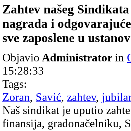
Zahtev našeg Sindikata 
nagrada i odgovarajuće
sve zaposlene u ustanov
Objavio
Administrator
in
15:28:33
Tags:
Zoran
,
Savić
,
zahtev
,
jubila
Naš sindikat je uputio zaht
finansija, gradonačelniku, Se