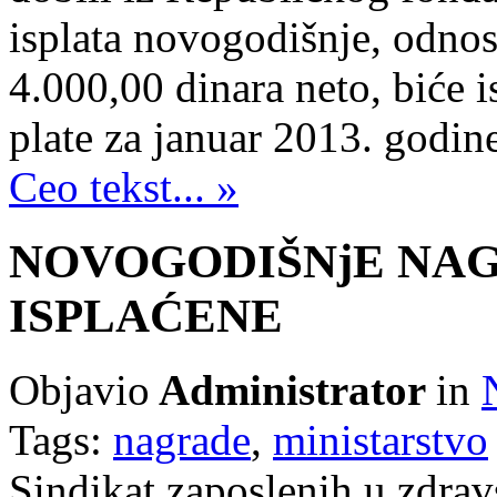
isplata novogodišnje, odnos
4.000,00 dinara neto, biće i
plate za januar 2013. godin
Ceo tekst... »
NOVOGODIŠNjE NAG
ISPLAĆENE
Objavio
Administrator
in
Tags:
nagrade
,
ministarstvo
Sindikat zaposlenih u zdravst