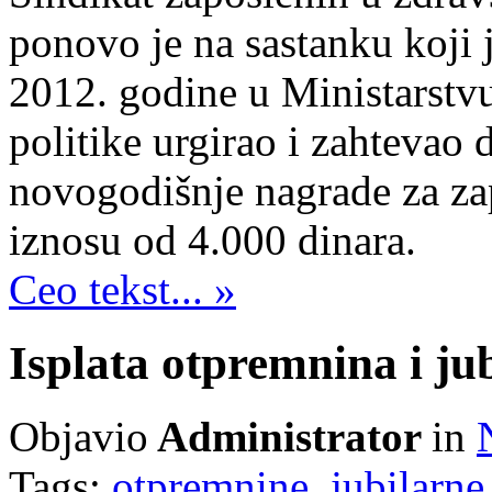
ponovo je na sastanku koji
2012. godine u Ministarstvu 
politike urgirao i zahtevao 
novogodišnje nagrade za zap
iznosu od 4.000 dinara.
Ceo tekst... »
Isplata otpremnina i ju
Objavio
Administrator
in
Tags:
otpremnine
,
jubilarne