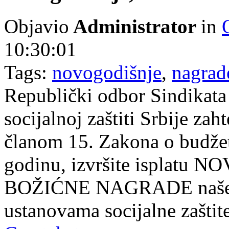
Objavio
Administrator
in
10:30:01
Tags:
novogodišnje
,
nagrad
Republički odbor Sindikata 
socijalnoj zaštiti Srbije zah
članom 15. Zakona o budžet
godinu, izvršite isplat
BOŽIĆNE NAGRADE našem č
ustanovama socijalne zaštite