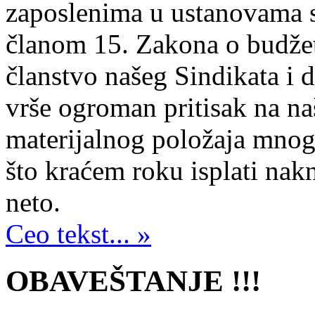
zaposlenima u ustanovama so
članom 15. Zakona o budže
članstvo našeg Sindikata i d
vrše ogroman pritisak na n
materijalnog položaja mnogi
što kraćem roku isplati nak
neto.
Ceo tekst... »
OBAVEŠTANJE !!!