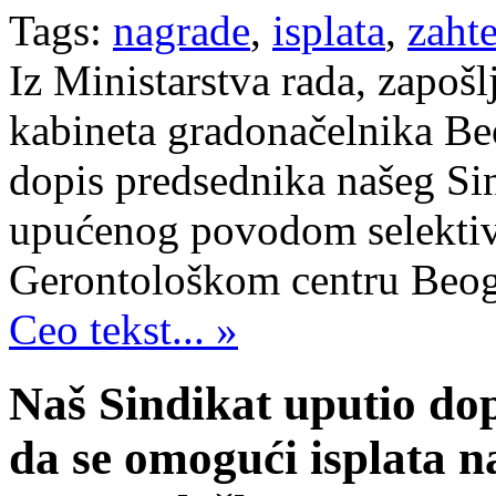
Tags:
nagrade
,
isplata
,
zaht
Iz Ministarstva rada, zapošlj
kabineta gradonačelnika Beo
dopis predsednika našeg Si
upućenog povodom selektiv
Gerontološkom centru Beog
Ceo tekst... »
Naš Sindikat uputio do
da se omogući isplata n