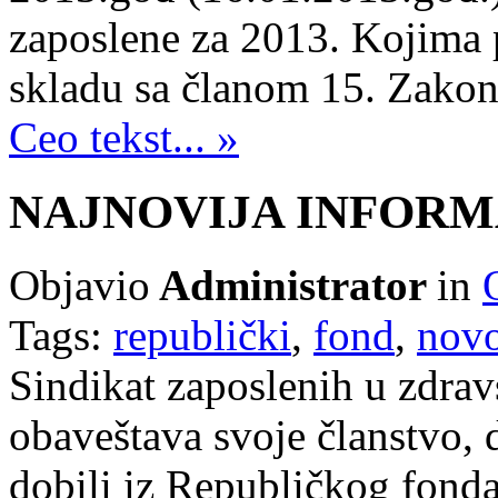
zaposlene za 2013. Kojima 
skladu sa članom 15. Zakon
Ceo tekst... »
NAJNOVIJA INFORMA
Objavio
Administrator
in
Tags:
republički
,
fond
,
novo
Sindikat zaposlenih u zdravst
obaveštava svoje članstvo,
dobili iz Republičkog fonda