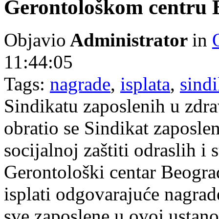
Gerontološkom centru 
Objavio
Administrator
in
11:44:05
Tags:
nagrade
,
isplata
,
sindi
Sindikatu zaposlenih u zdrav
obratio se Sindikat zaposle
socijalnoj zaštiti odraslih i
Gerontološki centar Beogra
isplati odgovarajuće nagrad
sve zaposlene u ovoj ustano