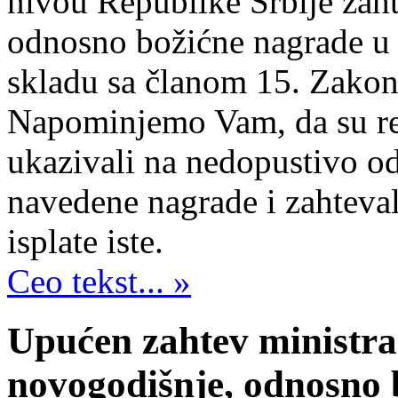
nivou Republike Srbije zaht
odnosno božićne nagrade u v
skladu sa članom 15. Zakon
Napominjemo Vam, da su rep
ukazivali na nedopustivo o
navedene nagrade i zahteval
isplate iste.
Ceo tekst... »
Upućen zahtev ministras
novogodišnje, odnosno 