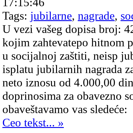
17:15:46
Tags:
jubilarne
,
nagrade
,
so
U vezi vašeg dopisa broj: 
kojim zahtevatepo hitnom p
u socijalnoj zaštiti, neisp 
isplatu jubilarnih nagrada 
neto iznosu od 4.000,00 din
doprinosima za obavezno so
obaveštavamo vas sledeće:
Ceo tekst... »