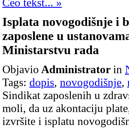
Ceo tekst... »
Isplata novogodišnje i 
zaposlene u ustanovama 
Ministarstvu rada
Objavio
Administrator
in
Tags:
dopis
,
novogodišnje
,
Sindikat zaposlenih u zdravs
moli, da uz akontaciju plate
izvršite i isplatu novogodiš