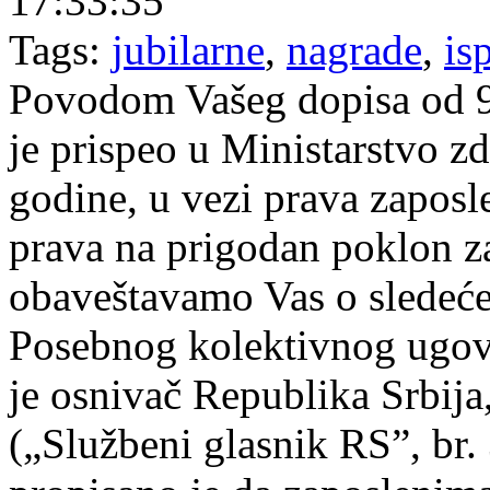
17:33:35
Tags:
jubilarne
,
nagrade
,
is
Povodom Vašeg dopisa od 9.
je prispeo u Ministarstvo z
godine, u vezi prava zapos
prava na prigodan poklon za
obaveštavamo Vas o sledeće
Posebnog kolektivnog ugovo
je osnivač Republika Srbija
(„Službeni glasnik RS”, br.