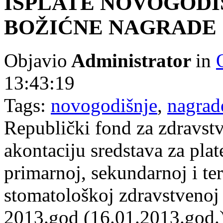
ISPLATE NOVOGODI
BOŽIĆNE NAGRADE
Objavio
Administrator
in
13:43:19
Tags:
novogodišnje
,
nagrad
Republički fond za zdravstv
akontaciju sredstava za pla
primarnoj, sekundarnoj i terc
stomatološkoj zdravstvenoj z
2013.god (16.01.2013.god.) 