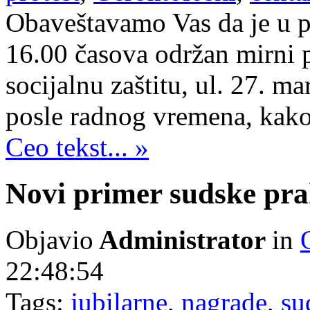
Obaveštavamo Vas da je u p
16.00 časova održan mirni pr
socijalnu zaštitu, ul. 27. m
posle radnog vremena, kako 
Ceo tekst... »
Novi primer sudske pra
Objavio
Administrator
in
22:48:54
Tags:
jubilarne
,
nagrade
,
su