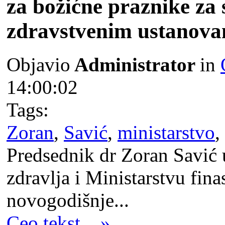
za božićne praznike za 
zdravstvenim ustanov
Objavio
Administrator
in
14:00:02
Tags:
Zoran
,
Savić
,
ministarstvo
,
Predsednik dr Zoran Savić 
zdravlja i Ministarstvu fina
novogodišnje...
Ceo tekst... »