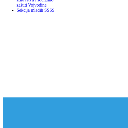
zaštiti Vojvodine
Sekcija mladih SSSS