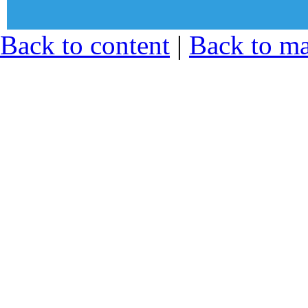
© Sekcija mladih Sindikata zapos
Back to content
|
Back to m
zdravstvu i socijalnoj zaštiti Srb