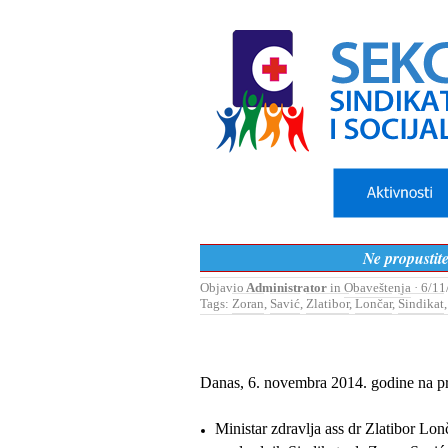
Ne propusti
Objavio
Administrator
in
Obaveštenja
· 6/11
Tags:
Zoran
,
Savić
,
Zlatibor
,
Lončar
,
Sindikat
Danas, 6. novembra 2014. godine na 
Ministar zdravlja ass dr Zlatibor Lon