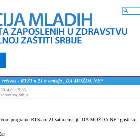
te večeras - RTS1 u 21 h emisija „DA MOŽDA NE“
/2014 09:15:33
,
zdravstva
,
Srbije
prvom programu RTS-
a u 21 sat u emisiji „DA MOŽDA NE“ gosti su:
čar