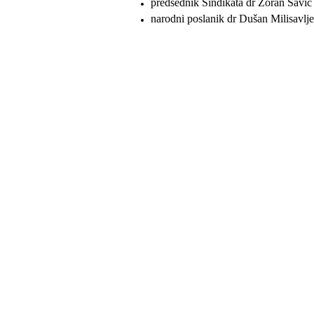
predsednik Sindikata dr Zoran Savić
narodni poslanik dr Dušan Milisavlje