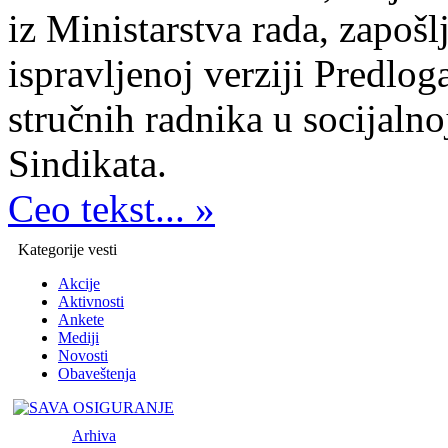
iz Ministarstva rada, zapošlj
ispravljenoj verziji Predlog
stručnih radnika u socijalno
Sindikata.
Ceo tekst... »
Kategorije vesti
Akcije
Aktivnosti
Ankete
Mediji
Novosti
Obaveštenja
Arhiva