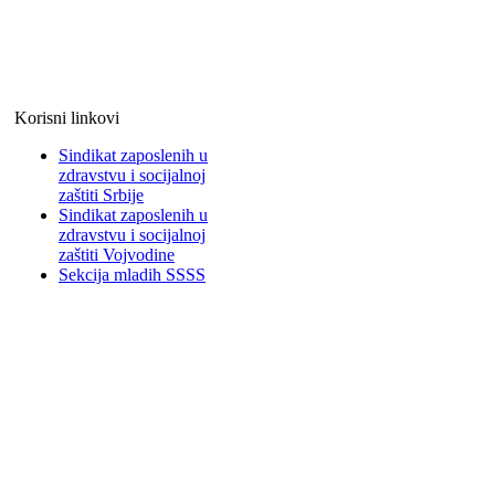
Korisni linkovi
Sindikat zaposlenih u
zdravstvu i socijalnoj
zaštiti Srbije
Sindikat zaposlenih u
zdravstvu i socijalnoj
zaštiti Vojvodine
Sekcija mladih SSSS