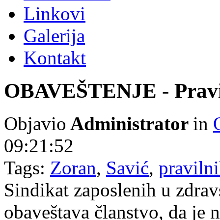
Linkovi
Galerija
Kontakt
OBAVEŠTENJE - Praviln
Objavio
Administrator
in
09:21:52
Tags:
Zoran
,
Savić
,
praviln
Sindikat zaposlenih u zdravst
obaveštava članstvo, da je 