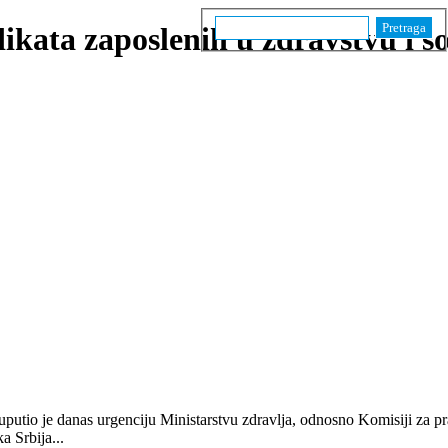
Pretraga
ikata zaposlenih u zdravstvu i soc
lenih u
je 2012/2017
je uputio je danas urgenciju Ministarstvu zdravlja, odnosno Komisiji z
a Srbija...