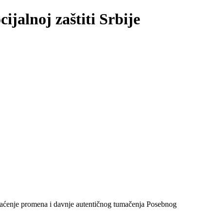
ijalnoj zaštiti Srbije
a praćenje promena i davnje autentičnog tumačenja Posebnog