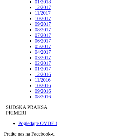
01/2018
12/2017
11/2017
10/2017
09/2017
08/2017
07/2017
06/2017
05/2017
04/2017
03/2017
02/2017
01/2017
12/2016
11/2016
10/2016
09/2016
08/2016
SUDSKA PRAKSA -
PRIMERI
Pogledajte OVDE !
Pratite nas na Facebook-u