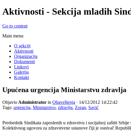
Aktivnosti - Sekcija mladih Sind
Go to content
Main menu
© Sekcija mladih Sindikata zapos
O sekciji
Aktivnosti
zdravstvu i socijalnoj zaštiti Srbi
Organizacija
Dokumenti
Linkovi
Galerija
Kontakt
Upućena urgencija Ministarstvu zdravlja
Objavio
Administrator
in
Obaveštenja
· 14/12/2012 14:22:42
Tags:
urgencija
,
Ministarstvo
,
zdravlja
,
Zoran
,
Savić
Predsednik Sindikata zaposlenih u zdravstvu i socijalnoj zaštiti Srbi
Kolektivnog ugovora za zdravstvene ustanove čiji je osnivač Republik