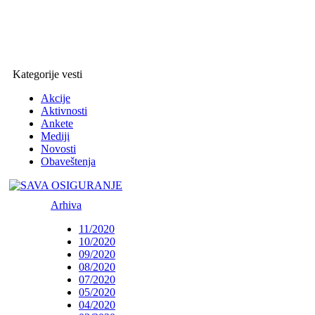
Kategorije vesti
Akcije
Aktivnosti
Ankete
Mediji
Novosti
Obaveštenja
Arhiva
11/2020
10/2020
09/2020
08/2020
07/2020
05/2020
04/2020