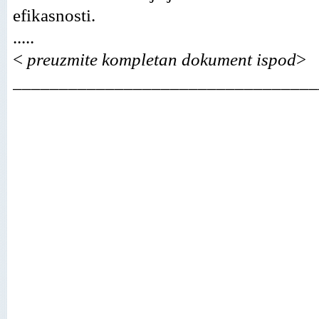
efikasnosti.
.....
<
preuzmite kompletan dokument ispod
>
_________________________________