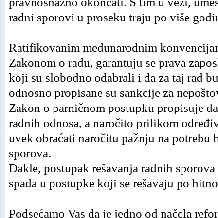
pravnosnažno okončati. S tim u vezi, umes
radni sporovi u proseku traju po više godi
Ratifikovanim međunarodnim konvencijam
Zakonom o radu, garantuju se prava zapos
koji su slobodno odabrali i da za taj rad 
odnosno propisane su sankcije za nepoštov
Zakon o parničnom postupku propisuje da
radnih odnosa, a naročito prilikom određiv
uvek obraćati naročitu pažnju na potrebu 
sporova.
Dakle, postupak rešavanja radnih sporova p
spada u postupke koji se rešavaju po hit
Podsećamo Vas da je jedno od načela refo