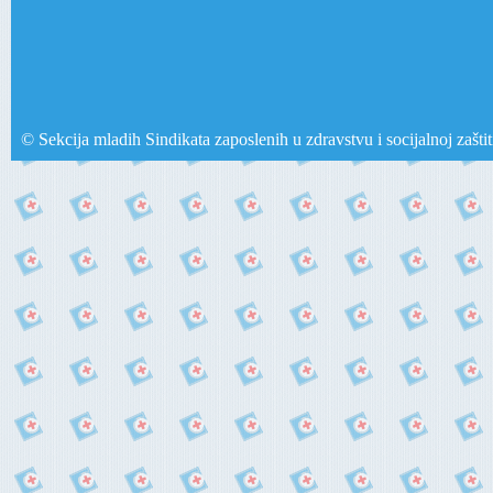
© Sekcija mladih Sindikata zaposlenih u zdravstvu i socijalnoj zašti