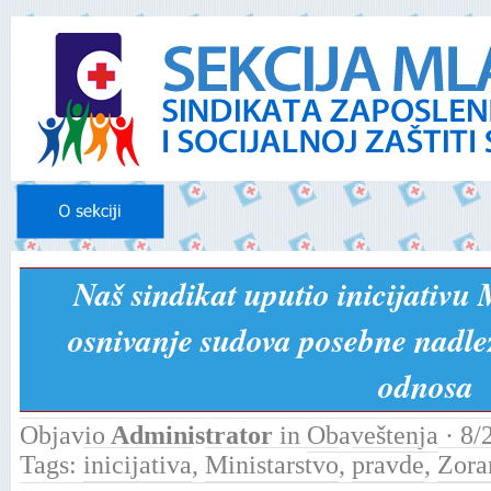
Naš sindikat uputio inicijativu 
osnivanje sudova posebne nadlež
odnosa
Objavio
Administrator
in
Obaveštenja
· 8/
Tags:
inicijativa
,
Ministarstvo
,
pravde
,
Zora