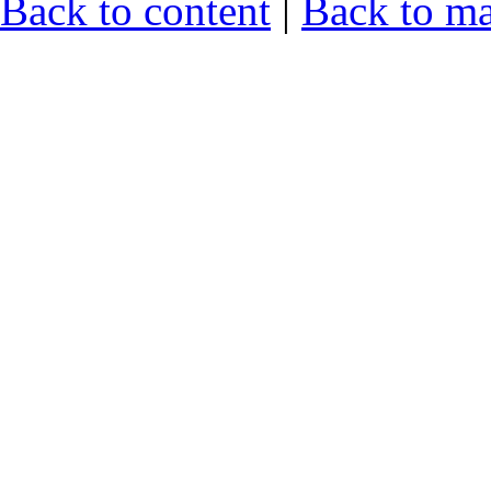
Back to content
|
Back to m
zdravstvu i socijalnoj zaštiti Srb