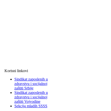
Korisni linkovi
Sindikat zaposlenih u
zdravstvu i socijalnoj
zaštiti Srbije
Sindikat zaposlenih u
zdravstvu i socijalnoj
zaštiti Vojvodine
Sekcija mladih SSSS