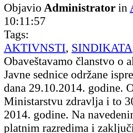
Objavio
Administrator
in
10:11:57
Tags:
AKTIVNSTI
,
SINDIKATA
Obaveštavamo članstvo o a
Javne sednice održane ispr
dana 29.10.2014. godine. Od
Ministarstvu zdravlja i to 
2014. godine. Na navedeni
platnim razredima i zaklju