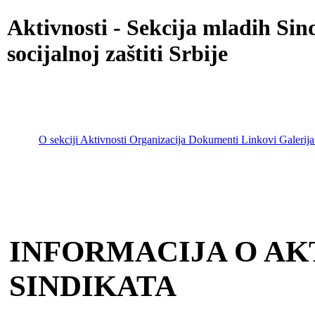
Aktivnosti - Sekcija mladih Sin
socijalnoj zaštiti Srbije
O sekciji
Aktivnosti
Organizacija
Dokumenti
Linkovi
Galerija
Go to content
Main menu
INFORMACIJA O A
SINDIKATA