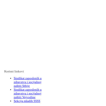
Korisni linkovi
Sindikat zaposlenih u
zdravstvu i socijalnoj
zaštiti Srbije
Sindikat zaposlenih u
zdravstvu i socijalnoj
zaštiti Vojvodine
Sekcija mladih SSSS