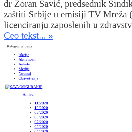
dr Zoran Savić, predsednik Sindik
zaštiti Srbije u emisiji TV Mrež
licenciranju zaposlenih u zdravstv
Ceo tekst... »
Kategorije vesti
Akcije
Aktivnosti
Ankete
Mediji
Novosti
Obaveštenja
Arhiva
11/2020
10/2020
09/2020
08/2020
07/2020
05/2020
04/2020