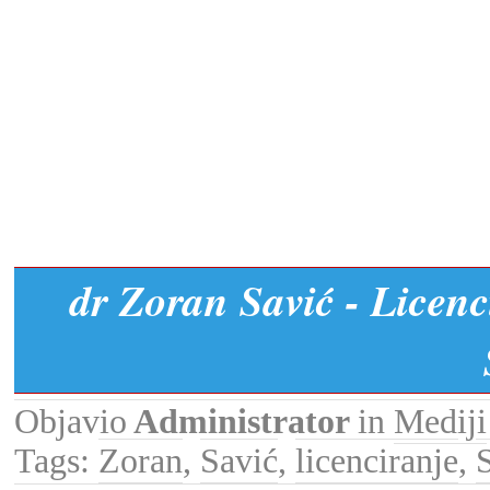
dr Zoran Savić - Licenc
Objavio
Administrator
in
Mediji
Tags:
Zoran
,
Savić
,
licenciranje
,